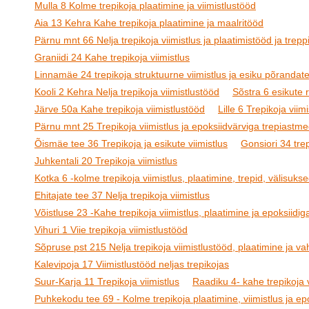
Mulla 8 Kolme trepikoja plaatimine ja viimistlustööd
Aia 13 Kehra Kahe trepikoja plaatimine ja maalritööd
Pärnu mnt 66 Nelja trepikoja viimistlus ja plaatimistööd ja treppi
Graniidi 24 Kahe trepikoja viimistlus
Linnamäe 24 trepikoja struktuurne viimistlus ja esiku põrandat
Kooli 2 Kehra Nelja trepikoja viimistlustööd
Sõstra 6 esikute
Järve 50a Kahe trepikoja viimistlustööd
Lille 6 Trepikoja viimi
Pärnu mnt 25 Trepikoja viimistlus ja epoksiidvärviga trepiastm
Õismäe tee 36 Trepikoja ja esikute viimistlus
Gonsiori 34 tre
Juhkentali 20 Trepikoja viimistlus
Kotka 6 -kolme trepikoja viimistlus, plaatimine, trepid, välisukse
Ehitajate tee 37 Nelja trepikoja viimistlus
Võistluse 23 -Kahe trepikoja viimistlus, plaatimine ja epoksiidig
Vihuri 1 Viie trepikoja viimistlustööd
Sõpruse pst 215 Nelja trepikoja viimistlustööd, plaatimine ja v
Kalevipoja 17 Viimistlustööd neljas trepikojas
Suur-Karja 11 Trepikoja viimistlus
Raadiku 4- kahe trepikoja v
Puhkekodu tee 69 - Kolme trepikoja plaatimine, viimistlus ja epo