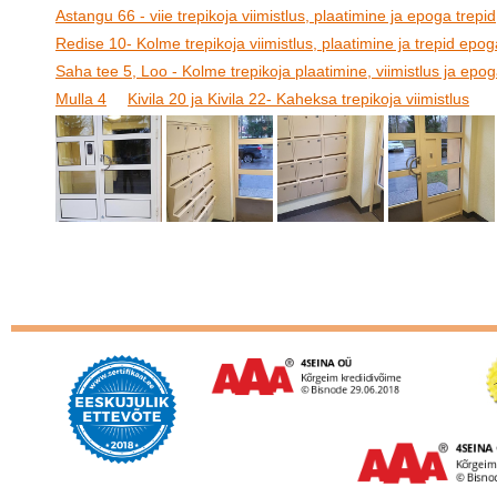
Astangu 66 - viie trepikoja viimistlus, plaatimine ja epoga trepid
Redise 10- Kolme trepikoja viimistlus, plaatimine ja trepid epog
Saha tee 5, Loo - Kolme trepikoja plaatimine, viimistlus ja epog
Mulla 4
Kivila 20 ja Kivila 22- Kaheksa trepikoja viimistlus