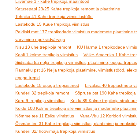
Liivamäe 3 - kahe trepikoja maalritööd
Katusepapi 23/25 Kahte trepikoja remont ja plaatimine
Tehnika 41 Kahe trepikoja viimistlustööd
Lastekodu 15 Kuue trepikoja viimistlus
Paldiski mnt 177 trepikodade viimistlus mademete plaatimine t
värvimine epoksiidvärviga
Nisu 13 ühe trepikoja remont
KÜ Härma 1 trepikodade viimis
Kaali 1 kolme trepikoja viimistlus
Väike-Ameerika 1 Kahe trepi
Siidisaba 5a nelja trepikoja viimistlus, plaatimine, epoga trepi
Rännaku pst 16 Nelja trepikoja plaatimine, viimistlustööd, elektr
epoga trepid
Lastekodu 15 epoga trepiastmed
Liivalaia 40 trepiastmete 
Kunderi 32 trepikoja remont
Sõpruse pst 190 Kahe trepikoja 
Karu 9 trepikoja viimistlus
Koidu 89 Kolme trepikoja struktuur
Koidu 108 Kolme trepikoja sile viimistlus ja mademete plaatimi
Nõmme tee 11 Esiku viimistlus
Vana-Viru 12 Koridori viimistl
Õismäe tee 31 Kahe trepikoja viimistlus, plaatimine ja epoksiid
Kunderi 32/ hoovimaja trepikoja viimistlus