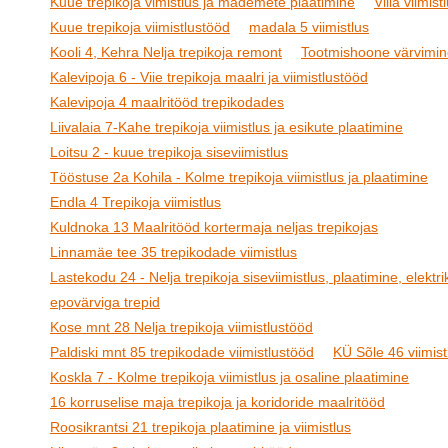
Kuue trepikoja vimistlus ja mademete plaatimine
Villa viimist
Kuue trepikoja viimistlustööd
madala 5 viimistlus
Kooli 4, Kehra Nelja trepikoja remont
Tootmishoone värvimin
Kalevipoja 6 - Viie trepikoja maalri ja viimistlustööd
Kalevipoja 4 maalritööd trepikodades
Liivalaia 7-Kahe trepikoja viimistlus ja esikute plaatimine
Loitsu 2 - kuue trepikoja siseviimistlus
Tööstuse 2a Kohila - Kolme trepikoja viimistlus ja plaatimine
Endla 4 Trepikoja viimistlus
Kuldnoka 13 Maalritööd kortermaja neljas trepikojas
Linnamäe tee 35 trepikodade viimistlus
Lastekodu 24 - Nelja trepikoja siseviimistlus, plaatimine, elektrik
epovärviga trepid
Kose mnt 28 Nelja trepikoja viimistlustööd
Paldiski mnt 85 trepikodade viimistlustööd
KÜ Sõle 46 viimist
Koskla 7 - Kolme trepikoja viimistlus ja osaline plaatimine
16 korruselise maja trepikoja ja koridoride maalritööd
Roosikrantsi 21 trepikoja plaatimine ja viimistlus