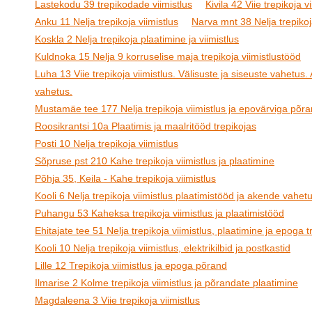
Lastekodu 39 trepikodade viimistlus
Kivila 42 Viie trepikoja v
Anku 11 Nelja trepikoja viimistlus
Narva mnt 38 Nelja trepikoj
Koskla 2 Nelja trepikoja plaatimine ja viimistlus
Kuldnoka 15 Nelja 9 korruselise maja trepikoja viimistlustööd
Luha 13 Viie trepikoja viimistlus. Välisuste ja siseuste vahetus
vahetus.
Mustamäe tee 177 Nelja trepikoja viimistlus ja epovärviga põr
Roosikrantsi 10a Plaatimis ja maalritööd trepikojas
Posti 10 Nelja trepikoja viimistlus
Sõpruse pst 210 Kahe trepikoja viimistlus ja plaatimine
Põhja 35, Keila - Kahe trepikoja viimistlus
Kooli 6 Nelja trepikoja viimistlus plaatimistööd ja akende vahet
Puhangu 53 Kaheksa trepikoja viimistlus ja plaatimistööd
Ehitajate tee 51 Nelja trepikoja viimistlus, plaatimine ja epoga t
Kooli 10 Nelja trepikoja viimistlus, elektrikilbid ja postkastid
Lille 12 Trepikoja viimistlus ja epoga põrand
Ilmarise 2 Kolme trepikoja viimistlus ja põrandate plaatimine
Magdaleena 3 Viie trepikoja viimistlus