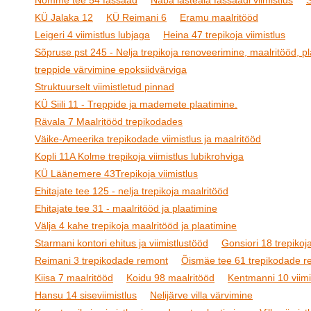
Nõmme tee 54 fassaad
Naba lasteaia fassaadi viimistlus
S
KÜ Jalaka 12
KÜ Reimani 6
Eramu maalritööd
Leigeri 4 viimistlus lubjaga
Heina 47 trepikoja viimistlus
Sõpruse pst 245 - Nelja trepikoja renoveerimine, maalritööd, pl
treppide värvimine epoksiidvärviga
Struktuurselt viimistletud pinnad
KÜ Siili 11 - Treppide ja mademete plaatimine.
Rävala 7 Maalritööd trepikodades
Väike-Ameerika trepikodade viimistlus ja maalritööd
Kopli 11A Kolme trepikoja viimistlus lubikrohviga
KÜ Läänemere 43Trepikoja viimistlus
Ehitajate tee 125 - nelja trepikoja maalritööd
Ehitajate tee 31 - maalritööd ja plaatimine
Välja 4 kahe trepikoja maalritööd ja plaatimine
Starmani kontori ehitus ja viimistlustööd
Gonsiori 18 trepikoja
Reimani 3 trepikodade remont
Õismäe tee 61 trepikodade r
Kiisa 7 maalritööd
Koidu 98 maalritööd
Kentmanni 10 viimi
Hansu 14 siseviimistlus
Nelijärve villa värvimine