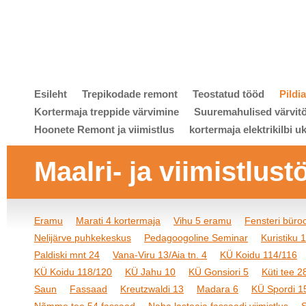
Esileht
Trepikodade remont
Teostatud tööd
Pildi
Kortermaja treppide värvimine
Suuremahulised värvit
Hoonete Remont ja viimistlus
kortermaja elektrikilbi u
Maalri- ja viimistlust
Eramu
Marati 4 kortermaja
Vihu 5 eramu
Fensteri bür
Nelijärve puhkekeskus
Pedagoogoline Seminar
Kuristiku 
Paldiski mnt 24
Vana-Viru 13/Aia tn. 4
KÜ Koidu 114/116
KÜ Koidu 118/120
KÜ Jahu 10
KÜ Gonsiori 5
Küti tee 2
Saun
Fassaad
Kreutzwaldi 13
Madara 6
KÜ Spordi 1