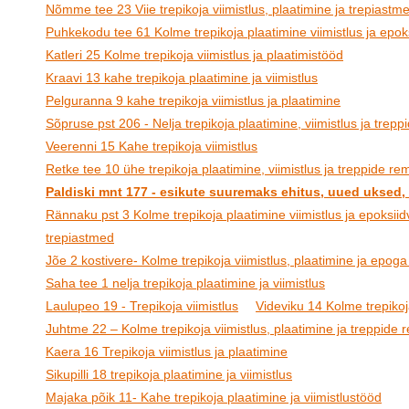
Nõmme tee 23 Viie trepikoja viimistlus, plaatimine ja trepiastm
Puhkekodu tee 61 Kolme trepikoja plaatimine viimistlus ja epoks
Katleri 25 Kolme trepikoja viimistlus ja plaatimistööd
Kraavi 13 kahe trepikoja plaatimine ja viimistlus
Pelguranna 9 kahe trepikoja viimistlus ja plaatimine
Sõpruse pst 206 - Nelja trepikoja plaatimine, viimistlus ja trep
Veerenni 15 Kahe trepikoja viimistlus
Retke tee 10 ühe trepikoja plaatimine, viimistlus ja treppide re
Paldiski mnt 177 - esikute suuremaks ehitus, uued uksed,
Rännaku pst 3 Kolme trepikoja plaatimine viimistlus ja epoksiid
trepiastmed
Jõe 2 kostivere- Kolme trepikoja viimistlus, plaatimine ja epoga
Saha tee 1 nelja trepikoja plaatimine ja viimistlus
Laulupeo 19 - Trepikoja viimistlus
Videviku 14 Kolme trepikoja
Juhtme 22 – Kolme trepikoja viimistlus, plaatimine ja treppide
Kaera 16 Trepikoja viimistlus ja plaatimine
Sikupilli 18 trepikoja plaatimine ja viimistlus
Majaka põik 11- Kahe trepikoja plaatimine ja viimistlustööd