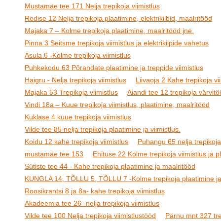
Mustamäe tee 171 Nelja trepikoja viimistlus
Redise 12 Nelja trepikoja plaatimine, elektrikilbid, maalritööd
Majaka 7 – Kolme trepikoja plaatimine, maalritööd jne.
Pinna 3 Seitsme trepikoja viimistlus ja elektrikilpide vahetus
Asula 6 -Kolme trepikoja viimistlus
Puhkekodu 63 Põrandate plaatimine ja treppide viimistlus
Haigru - Nelja trepikoja viimistlus
Liivaoja 2 Kahe trepikoja vi
Majaka 53 Trepikoja viimistlus
Aiandi tee 12 trepikoja värvit
Vindi 18a – Kuue trepikoja viimistlus, plaatimine, maalritööd
Kuklase 4 kuue trepikoja viimistlus
Vilde tee 85 nelja trepikoja plaatimine ja viimistlus.
Koidu 12 kahe trepikoja viimistlus
Puhangu 65 nelja trepikoja 
mustamäe tee 153
Ehituse 22 Kolme trepikoja viimistlus ja p
Sütiste tee 44 - Kahe trepikoja plaatimine ja maalritööd
KUNGLA 14, TÕLLU 5, TÕLLU 7 -Kolme trepikoja plaatimine ja 
Roosikrantsi 8 ja 8a- kahe trepikoja viimistlus
Akadeemia tee 26- nelja trepikoja viimistlus
Vilde tee 100 Nelja trepikoja viimistlustööd
Pärnu mnt 327 trep