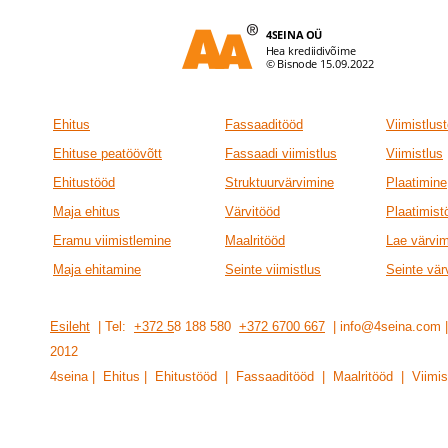
Ehitus
Fassaaditööd
Viimistlus
Ehituse peatöövõtt
Fassaadi viimistlus
Viimistlus
Ehitustööd
Struktuurvärvimine
Plaatimine
Maja ehitus
Värvitööd
Plaatimist
Eramu viimistlemine
Maalritööd
Lae värvi
Maja ehitamine
Seinte viimistlus
Seinte vär
Esileht
| Tel:
+372 5
8 188 580
+372 6700 667
| info@4seina.com
201
2
4seina | Ehitus | Ehitustööd | Fassaaditööd | Maalritööd | Viimis