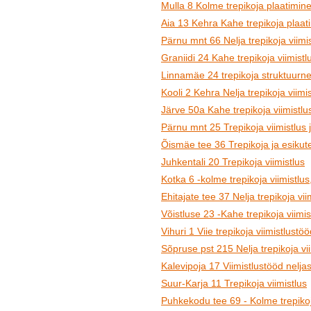
Mulla 8 Kolme trepikoja plaatimine
Aia 13 Kehra Kahe trepikoja plaat
Pärnu mnt 66 Nelja trepikoja viimis
Graniidi 24 Kahe trepikoja viimistl
Linnamäe 24 trepikoja struktuurne
Kooli 2 Kehra Nelja trepikoja viimi
Järve 50a Kahe trepikoja viimistlu
Pärnu mnt 25 Trepikoja viimistlus 
Õismäe tee 36 Trepikoja ja esikute
Juhkentali 20 Trepikoja viimistlus
Kotka 6 -kolme trepikoja viimistlus
Ehitajate tee 37 Nelja trepikoja vii
Võistluse 23 -Kahe trepikoja viimis
Vihuri 1 Viie trepikoja viimistlustö
Sõpruse pst 215 Nelja trepikoja vi
Kalevipoja 17 Viimistlustööd neljas
Suur-Karja 11 Trepikoja viimistlus
Puhkekodu tee 69 - Kolme trepikoja