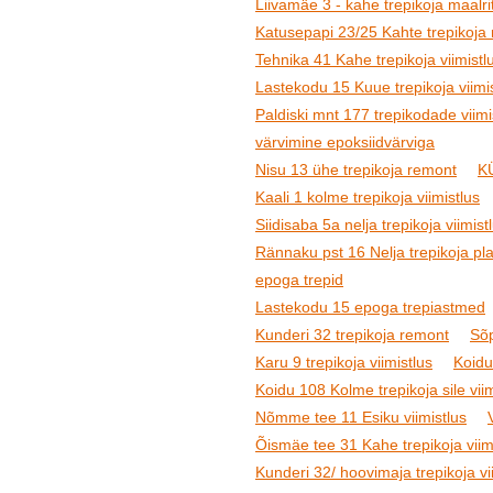
Liivamäe 3 - kahe trepikoja maalr
Katusepapi 23/25 Kahte trepikoja 
Tehnika 41 Kahe trepikoja viimistl
Lastekodu 15 Kuue trepikoja viimi
Paldiski mnt 177 trepikodade viim
värvimine epoksiidvärviga
Nisu 13 ühe trepikoja remont
KÜ
Kaali 1 kolme trepikoja viimistlus
Siidisaba 5a nelja trepikoja viimis
Rännaku pst 16 Nelja trepikoja plaa
epoga trepid
Lastekodu 15 epoga trepiastmed
Kunderi 32 trepikoja remont
Sõp
Karu 9 trepikoja viimistlus
Koidu
Koidu 108 Kolme trepikoja sile vi
Nõmme tee 11 Esiku viimistlus
Õismäe tee 31 Kahe trepikoja viimi
Kunderi 32/ hoovimaja trepikoja vi