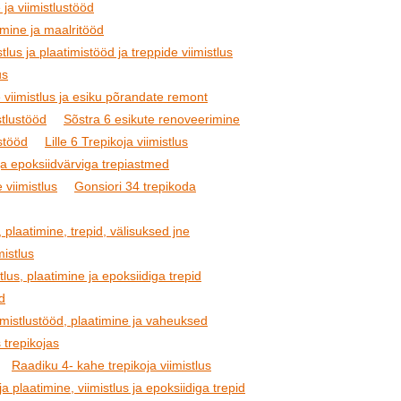
 ja viimistlustööd
imine ja maalritööd
tlus ja plaatimistööd ja treppide viimistlus
us
 viimistlus ja esiku põrandate remont
stlustööd
Sõstra 6 esikute renoveerimine
stööd
Lille 6 Trepikoja viimistlus
ja epoksiidvärviga trepiastmed
 viimistlus
Gonsiori 34 trepikoda
, plaatimine, trepid, välisuksed jne
mistlus
tlus, plaatimine ja epoksiidiga trepid
öd
imistlustööd, plaatimine ja vaheuksed
 trepikojas
Raadiku 4- kahe trepikoja viimistlus
 plaatimine, viimistlus ja epoksiidiga trepid