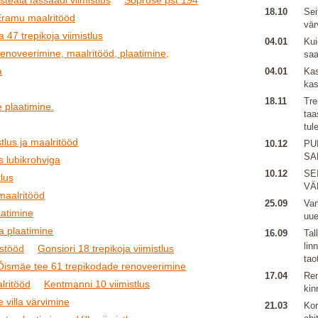
steaia fassaadi viimistlus
Sõpruse pst 194
18.10
Sei
Eramu maalritööd
vär
 47 trepikoja viimistlus
04.01
Kui
renoveerimine, maalritööd, plaatimine,
sa
a
04.01
Kas
kas
18.11
Tre
 plaatimine.
taa
tul
tlus ja maalritööd
10.12
PU
SA
s lubikrohviga
10.12
SE
lus
VÄ
 maalritööd
25.09
Van
aatimine
uu
ja plaatimine
16.09
Tal
lin
ustööd
Gonsiori 18 trepikoja viimistlus
tao
Õismäe tee 61 trepikodade renoveerimine
17.04
Ren
lritööd
Kentmanni 10 viimistlus
kin
e villa värvimine
21.03
Kor