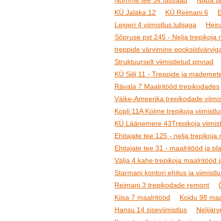
Nõmme tee 54 fassaad
Naba la
KÜ Jalaka 12
KÜ Reimani 6
Leigeri 4 viimistlus lubjaga
Heina
Sõpruse pst 245 - Nelja trepikoja 
treppide värvimine epoksiidvärvig
Struktuurselt viimistletud pinnad
KÜ Siili 11 - Treppide ja mademete
Rävala 7 Maalritööd trepikodades
Väike-Ameerika trepikodade viimis
Kopli 11A Kolme trepikoja viimistlu
KÜ Läänemere 43Trepikoja viimist
Ehitajate tee 125 - nelja trepikoja
Ehitajate tee 31 - maalritööd ja pl
Välja 4 kahe trepikoja maalritööd 
Starmani kontori ehitus ja viimistl
Reimani 3 trepikodade remont
Kiisa 7 maalritööd
Koidu 98 maa
Hansu 14 siseviimistlus
Nelijärv