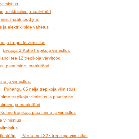
viimistlus
e, elektrikilbid, maalritööd
ine, maalritööd jne.
s ja elektrikilpide vahetus
 ja treppide viimistlus
Liivaoja 2 Kahe trepikoja viimistlus
iandi tee 12 trepikoja värvitööd
us, plaatimine, maalritööd
ine ja viimistlus.
Puhangu 65 nelja trepikoja viimistlus
olme trepikoja viimistlus ja plaatimine
aatimine ja maalritööd
me trepikoja plaatimine ja viimistlus
a viimistlus
viimistlus
stlustööd
Pärnu mnt 327 trepikoja viimistlus