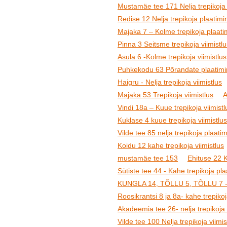
Mustamäe tee 171 Nelja trepikoja 
Redise 12 Nelja trepikoja plaatimin
Majaka 7 – Kolme trepikoja plaatim
Pinna 3 Seitsme trepikoja viimistlu
Asula 6 -Kolme trepikoja viimistlus
Puhkekodu 63 Põrandate plaatimine
Haigru - Nelja trepikoja viimistlus
Majaka 53 Trepikoja viimistlus
A
Vindi 18a – Kuue trepikoja viimistl
Kuklase 4 kuue trepikoja viimistlus
Vilde tee 85 nelja trepikoja plaatim
Koidu 12 kahe trepikoja viimistlus
mustamäe tee 153
Ehituse 22 K
Sütiste tee 44 - Kahe trepikoja pl
KUNGLA 14, TÕLLU 5, TÕLLU 7 -Kol
Roosikrantsi 8 ja 8a- kahe trepikoj
Akadeemia tee 26- nelja trepikoja 
Vilde tee 100 Nelja trepikoja viimi