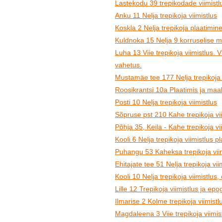
Lastekodu 39 trepikodade viimistl
Anku 11 Nelja trepikoja viimistlus
Koskla 2 Nelja trepikoja plaatimine 
Kuldnoka 15 Nelja 9 korruselise ma
Luha 13 Viie trepikoja viimistlus. 
vahetus.
Mustamäe tee 177 Nelja trepikoja 
Roosikrantsi 10a Plaatimis ja maal
Posti 10 Nelja trepikoja viimistlus
Sõpruse pst 210 Kahe trepikoja vii
Põhja 35, Keila - Kahe trepikoja vi
Kooli 6 Nelja trepikoja viimistlus 
Puhangu 53 Kaheksa trepikoja viim
Ehitajate tee 51 Nelja trepikoja vii
Kooli 10 Nelja trepikoja viimistlus, 
Lille 12 Trepikoja viimistlus ja ep
Ilmarise 2 Kolme trepikoja viimist
Magdaleena 3 Viie trepikoja viimis