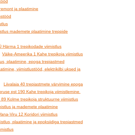
itööd
remont ja plaatimine
ustööd
stlus
istlus mademete plaatimine treppide
 Härma 1 trepikodade viimistlus
Väike-Ameerika 1 Kahe trepikoja viimistlus
tlus, plaatimine, epoga trepiastmed
timine, viimistlustööd, elektrikilbi uksed ja
Liivalaia 40 trepiastmete värvimine epoga
ruse pst 190 Kahe trepikoja viimistlemine.
 89 Kolme trepikoja struktuurne viimistlus
imistlus ja mademete plaatimine
Vana-Viru 12 Koridori viimistlus
stlus, plaatimine ja epoksiidiga trepiastmed
imistlus