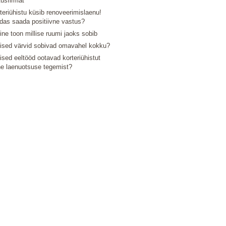
tusfirmat
teriühistu küsib renoveerimislaenu!
das saada positiivne vastus?
line toon millise ruumi jaoks sobib
lised värvid sobivad omavahel kokku?
lised eeltööd ootavad korteriühistut
e laenuotsuse tegemist?