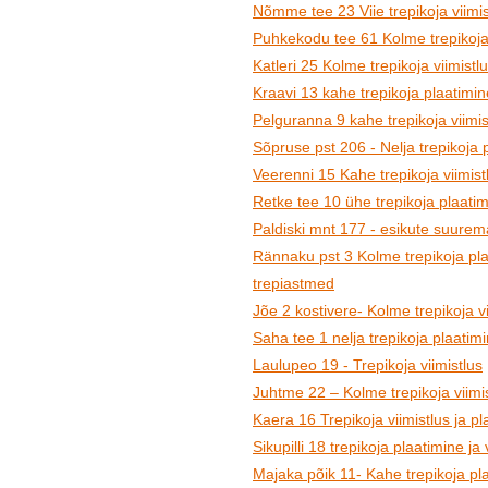
Nõmme tee 23 Viie trepikoja viimis
Puhkekodu tee 61 Kolme trepikoja p
Katleri 25 Kolme trepikoja viimistl
Kraavi 13 kahe trepikoja plaatimine
Pelguranna 9 kahe trepikoja viimis
Sõpruse pst 206 - Nelja trepikoja p
Veerenni 15 Kahe trepikoja viimist
Retke tee 10 ühe trepikoja plaatim
Paldiski mnt 177 - esikute suurem
Rännaku pst 3 Kolme trepikoja plaa
trepiastmed
Jõe 2 kostivere- Kolme trepikoja vi
Saha tee 1 nelja trepikoja plaatimin
Laulupeo 19 - Trepikoja viimistlus
Juhtme 22 – Kolme trepikoja viimis
Kaera 16 Trepikoja viimistlus ja pl
Sikupilli 18 trepikoja plaatimine ja 
Majaka põik 11- Kahe trepikoja pla