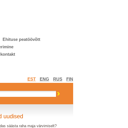
Ehituse peatöövõtt
erimine
 kontakt
EST
ENG
RUS
FIN
d uudised
das säästa raha maja värvimiselt?