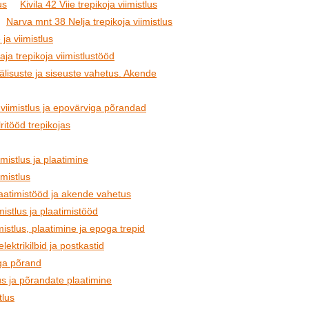
us
Kivila 42 Viie trepikoja viimistlus
Narva mnt 38 Nelja trepikoja viimistlus
ja viimistlus
ja trepikoja viimistlustööd
Välisuste ja siseuste vahetus. Akende
viimistlus ja epovärviga põrandad
ritööd trepikojas
mistlus ja plaatimine
imistlus
plaatimistööd ja akende vahetus
istlus ja plaatimistööd
mistlus, plaatimine ja epoga trepid
elektrikilbid ja postkastid
oga põrand
lus ja põrandate plaatimine
tlus