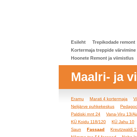
Esileht
Trepikodade remont
Kortermaja treppide värvimine
Hoonete Remont ja viimistlus
Maalri- ja 
Eramu
Marati 4 kortermaja
V
Nelijärve puhkekeskus
Pedagoo
Paldiski mnt 24
Vana-Viru 13/Aia
KÜ Koidu 118/120
KÜ Jahu 10
Saun
Fassaad
Kreutzwaldi 1