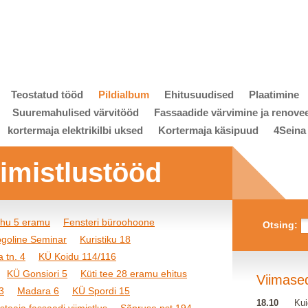
Teostatud tööd
Pildialbum
Ehitusuudised
Plaatimine
Suuremahulised värvitööd
Fassaadide värvimine ja renove
kortermaja elektrikilbi uksed
Kortermaja käsipuud
4Seina
viimistlustööd
ihu 5 eramu
Fensteri büroohoone
Otsing:
goline Seminar
Kuristiku 18
 tn. 4
KÜ Koidu 114/116
KÜ Gonsiori 5
Küti tee 28 eramu ehitus
Viimase
3
Madara 6
KÜ Spordi 15
18.10
Kui