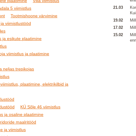
ehi
ete plaatimine
Villa viimistlus
21.03
Kor
dala 5 viimistlus
Kui
ont
Tootmishoone värvimine
19.02
Mil
 ja viimistlustööd
17.02
Mil
des
15.02
Mil
s ja esikute plaatimine
enn
tlus
ja viimistlus ja plaatimine
 neljas trepikojas
stlus
iimistlus, plaatimine, elektrikilbid ja
tlustööd
tlustööd
KÜ Sõle 46 viimistlus
us ja osaline plaatimine
oridoride maalritööd
e ja viimistlus