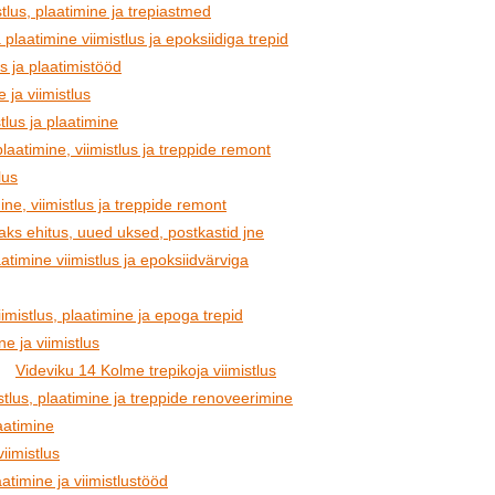
tlus, plaatimine ja trepiastmed
laatimine viimistlus ja epoksiidiga trepid
us ja plaatimistööd
 ja viimistlus
tlus ja plaatimine
laatimine, viimistlus ja treppide remont
lus
ine, viimistlus ja treppide remont
aks ehitus, uued uksed, postkastid jne
timine viimistlus ja epoksiidvärviga
imistlus, plaatimine ja epoga trepid
e ja viimistlus
Videviku 14 Kolme trepikoja viimistlus
tlus, plaatimine ja treppide renoveerimine
aatimine
viimistlus
atimine ja viimistlustööd