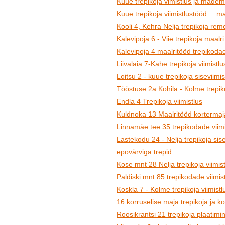
Kuue trepikoja vimistlus ja madem
Kuue trepikoja viimistlustööd
ma
Kooli 4, Kehra Nelja trepikoja rem
Kalevipoja 6 - Viie trepikoja maalri
Kalevipoja 4 maalritööd trepikoda
Liivalaia 7-Kahe trepikoja viimistlu
Loitsu 2 - kuue trepikoja siseviimis
Tööstuse 2a Kohila - Kolme trepiko
Endla 4 Trepikoja viimistlus
Kuldnoka 13 Maalritööd kortermaja
Linnamäe tee 35 trepikodade viimi
Lastekodu 24 - Nelja trepikoja sisev
epovärviga trepid
Kose mnt 28 Nelja trepikoja viimis
Paldiski mnt 85 trepikodade viimis
Koskla 7 - Kolme trepikoja viimistl
16 korruselise maja trepikoja ja k
Roosikrantsi 21 trepikoja plaatimin