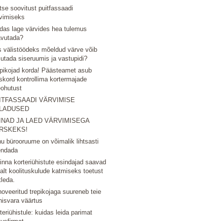
tse soovitust puitfassaadi
vimiseks
das lage värvides hea tulemus
avutada?
 välistöödeks mõeldud värve võib
utada siseruumis ja vastupidi?
pikojad korda! Päästeamet asub
skord kontrollima kortermajade
eohutust
ITFASSAADI VÄRVIMISE
LADUSED
INAD JA LAED VÄRVIMISEGA
RSKEKS!
u bürooruume on võimalik lihtsasti
endada
linna korteriühistute esindajad saavad
nalt koolituskulude katmiseks toetust
tleda.
oveeritud trepikojaga suureneb teie
nisvara väärtus
teriühistule: kuidas leida parimat