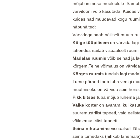
mõjub inimese meeleolule. Samuti 
värvitooni võib kasutada. Kuidas 
kuidas nad muudavad kogu ruumi 
näpunäited:
Värvidega saab näiliselt muuta ru
Kõige tüüpilisem
on värvida lagi 
lahendus näitab visuaalselt ruumi 
Madalas ruumis
võib seinad ja l
kõrgem.Teine võimalus on värvida se
Kõrges ruumis
tundub lagi madal
Tume põrand toob tuba veelgi ma
muutmiseks on värvida sein horison
Pikk kitsas
tuba mõjub lühema ja 
Väike korter
on avaram, kui kasut
suuremustrilist tapeeti, vaid eelist
väiksemustrilist tapeeti.
Seina nihutamine
visuaalselt lä
seina tumedaks (nihkub lähemale). 