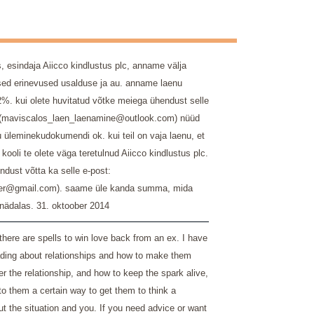
 esindaja Aiicco kindlustus plc, anname välja
lsed erinevused usalduse ja au. anname laenu
2%. kui olete huvitatud võtke meiega ühendust selle
: (maviscalos_laen_laenamine@outlook.com) nüüd
 üleminekudokumendi ok. kui teil on vaja laenu, et
 kooli te olete väga teretulnud Aiicco kindlustus plc.
dust võtta ka selle e-post:
ffer@gmail.com). saame üle kanda summa, mida
 nädalas.
31. oktoober 2014
there are spells to win love back from an ex. I have
eading about relationships and how to make them
er the relationship, and how to keep the spark alive,
to them a certain way to get them to think a
ut the situation and you. If you need advice or want