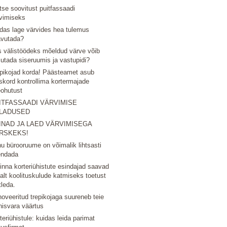
tse soovitust puitfassaadi
vimiseks
das lage värvides hea tulemus
avutada?
 välistöödeks mõeldud värve võib
utada siseruumis ja vastupidi?
pikojad korda! Päästeamet asub
skord kontrollima kortermajade
eohutust
ITFASSAADI VÄRVIMISE
LADUSED
INAD JA LAED VÄRVIMISEGA
RSKEKS!
u bürooruume on võimalik lihtsasti
endada
linna korteriühistute esindajad saavad
nalt koolituskulude katmiseks toetust
tleda.
oveeritud trepikojaga suureneb teie
nisvara väärtus
teriühistule: kuidas leida parimat