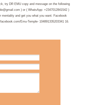
ack, try DR EMU copy and message on the following
ple@gmail.com ) or ( WhatsApp: +2347012841542 )
ur mentality and get you what you want. Facebook
b.facebook.com/Emu-Temple- 104891335203341
16.