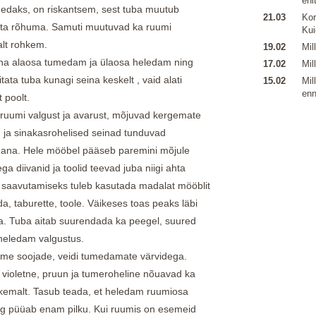
ehi
medaks, on riskantsem, sest tuba muutub
21.03
Kor
ata rõhuma. Samuti muutuvad ka ruumi
Kui
alt rohkem.
19.02
Mil
seina alaosa tumedam ja ülaosa heledam ning
17.02
Mil
tata tuba kunagi seina keskelt , vaid alati
15.02
Mil
enn
 poolt.
 ruumi valgust ja avarust, mõjuvad kergemate
 ja sinakasrohelised seinad tunduvad
mana. Hele mööbel pääseb paremini mõjule
ga diivanid ja toolid teevad juba niigi ahta
 saavutamiseks tuleb kasutada madalat mööblit
a, taburette, toole. Väikeses toas peaks läbi
a. Tuba aitab suurendada ka peegel, suured
 heledam valgustus.
ame soojade, veidi tumedamate värvidega.
violetne, pruun ja tumeroheline nõuavad ka
kemalt. Tasub teada, et heledam ruumiosa
g püüab enam pilku. Kui ruumis on esemeid