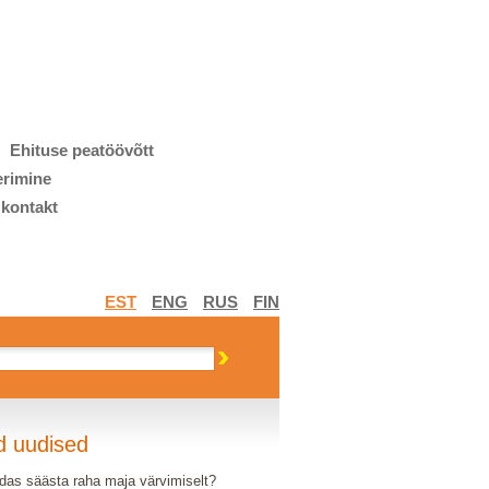
Ehituse peatöövõtt
erimine
 kontakt
EST
ENG
RUS
FIN
d uudised
das säästa raha maja värvimiselt?