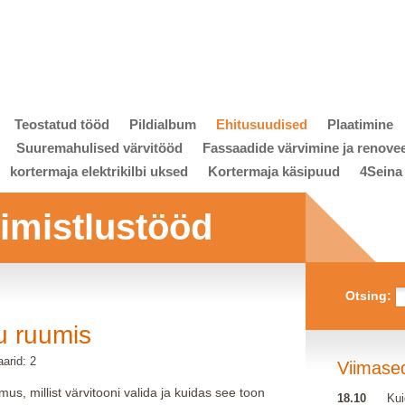
Teostatud tööd
Pildialbum
Ehitusuudised
Plaatimine
Suuremahulised värvitööd
Fassaadide värvimine ja renove
kortermaja elektrikilbi uksed
Kortermaja käsipuud
4Seina
viimistlustööd
Otsing:
u ruumis
arid: 2
Viimase
imus, millist värvitooni valida ja kuidas see toon
18.10
Kui