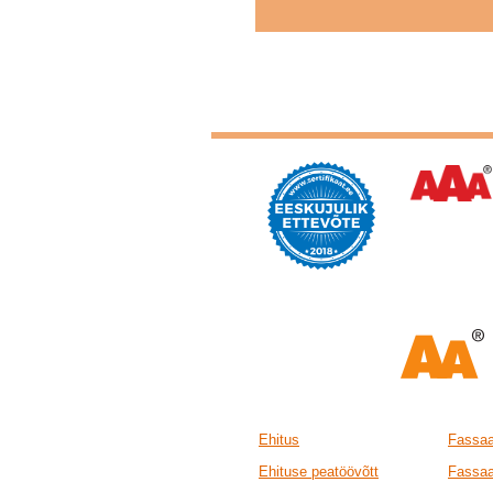
Ehitus
Fassaa
Ehituse peatöövõtt
Fassaa