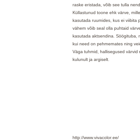
raske eristada, võib see tulla nen
Küllastunud toone ehk värve, mill
kasutada ruumides, kus ei viibita
vähem võib seal olla puhtaid värv
kasutada aktsendina. Söögituba, 
kui need on pehmemates ning vei
Väga tuhmid, hallisegused värvid 
kulunult ja argiselt.
http://www.vivacolor.ee/