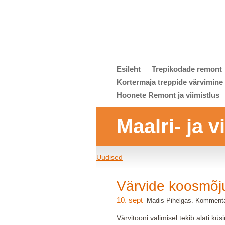
Esileht
Trepikodade remont
Kortermaja treppide värvimine
Hoonete Remont ja viimistlus
Maalri- ja 
Uudised
Värvide koosmõj
10. sept
Madis Pihelgas. Kommenta
Värvitooni valimisel tekib alati küs