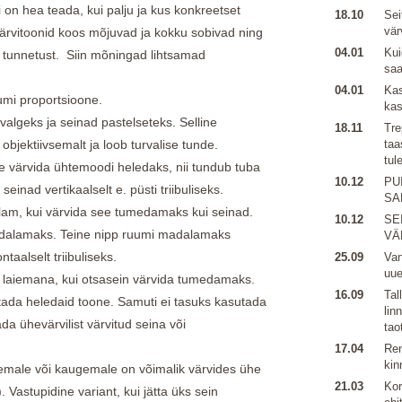
on hea teada, kui palju ja kus konkreetset
18.10
Sei
vär
värvitoonid koos mõjuvad ja kokku sobivad ning
04.01
Kui
tunnetust. Siin mõningad lihtsamad
sa
04.01
Kas
umi proportsioone.
kas
valgeks ja seinad pastelseteks. Selline
18.11
Tre
objektiivsemalt ja loob turvalise tunde.
taa
tul
ae värvida ühtemoodi heledaks, nii tundub tuba
10.12
PU
inad vertikaalselt e. püsti triibuliseks.
SA
am, kui värvida see tumedamaks kui seinad.
10.12
SE
dalamaks. Teine nipp ruumi madalamaks
VÄ
taalselt triibuliseks.
25.09
Van
uu
laiemana, kui otsasein värvida tumedamaks.
16.09
Tal
ada heledaid toone. Samuti ei tasuks kasutada
lin
ada ühevärvilist värvitud seina või
tao
17.04
Ren
kin
hemale või kaugemale on võimalik värvides ühe
21.03
Kor
Vastupidine variant, kui jätta üks sein