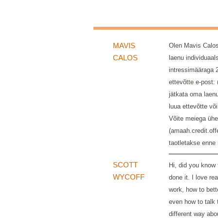
MAVIS
Olen Mavis Calos,
CALOS
laenu individuaa
intressimääraga 
ettevõtte e-post
jätkata oma laenu
luua ettevõtte või
Võite meiega ühen
(amaah.credit.o
taotletakse enne
SCOTT
Hi, did you know 
WYCOFF
done it. I love r
work, how to bett
even how to talk 
different way abo