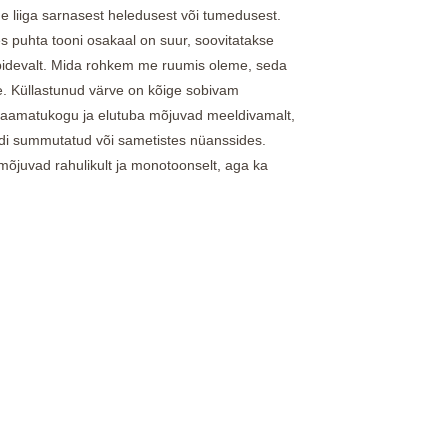
de liiga sarnasest heledusest või tumedusest.
es puhta tooni osakaal on suur, soovitatakse
 pidevalt. Mida rohkem me ruumis oleme, seda
e. Küllastunud värve on kõige sobivam
raamatukogu ja elutuba mõjuvad meeldivamalt,
di summutatud või sametistes nüanssides.
mõjuvad rahulikult ja monotoonselt, aga ka