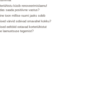
tusfirmat
teriühistu küsib renoveerimislaenu!
das saada positiivne vastus?
line toon millise ruumi jaoks sobib
lised värvid sobivad omavahel kokku?
lised eeltööd ootavad korteriühistut
e laenuotsuse tegemist?