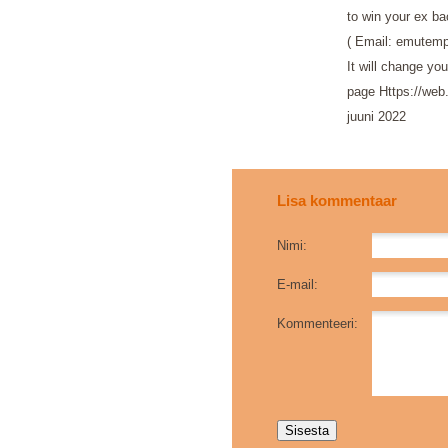
to win your ex b
( Email: emutem
It will change yo
page Https://we
juuni 2022
Lisa kommentaar
Nimi:
E-mail:
Kommenteeri: