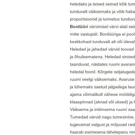
heledaks ja teised seinad kõik tu
tunduvalt väiksemaks ja võib hak
proportsioonid ja tunnetus tunduv
Bordüüri
värvimisel värvi alati 
mitte vastupidi. Bordüüriga ei pooli
keskkohast tunduvalt alt või ülevalt
Heledad ja jahedad värvid toovad
ja õhulisematena. Heledad sinised
taanduvat, näidates ruumi avara
heledal foonil. Kõrgete seljatugede
ruumi veelgi väiksemaks. Avaruse
ja lühemaks saetud jalgadega laud
ajama võimalikult vähese mööblig
klaaspinnad (aknad või uksed) ja
Väiksema ja intiimsema ruumi sa
Tumedad värvid nagu tumesinine, 
tugevamat valgust ja mõjuvad ras
haarab esimesena tähelepanu nin