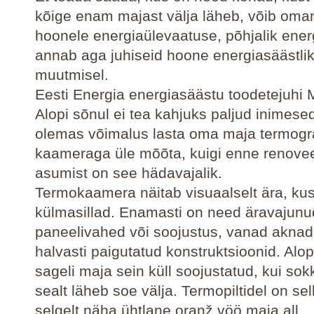
kõige enam majast välja läheb, võib omani
hoonele energiaülevaatuse, põhjalik ener
annab aga juhiseid hoone energiasäästl
muutmisel.
Eesti Energia energiasäästu toodetejuhi M
Alopi sõnul ei tea kahjuks paljud inimesed
olemas võimalus lasta oma maja termogra
kaameraga üle mõõta, kuigi enne renove
asumist on see hädavajalik.
Termokaamera näitab visuaalselt ära, ku
külmasillad. Enamasti on need äravajunu
paneelivahed või soojustus, vanad aknad
halvasti paigutatud konstruktsioonid. Alop
sageli maja sein küll soojustatud, kui sokk
sealt läheb soe välja. Termopiltidel on sell
selgelt näha ühtlane oranž vöö maja all.