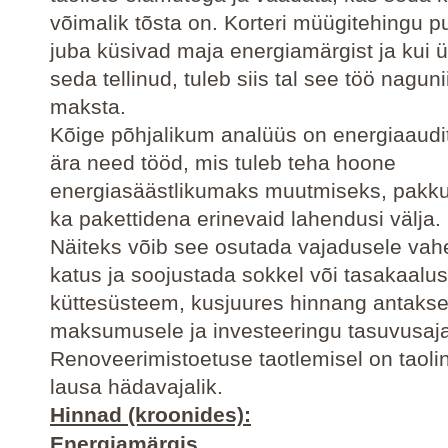
võimalik tõsta on. Korteri müügitehingu p
juba küsivad maja energiamärgist ja kui ü
seda tellinud, tuleb siis tal see töö naguni
maksta.
Kõige põhjalikum analüüs on energiaaudit
ära need tööd, mis tuleb teha hoone
energiasäästlikumaks muutmiseks, pakku
ka pakettidena erinevaid lahendusi välja.
Näiteks võib see osutada vajadusele vah
katus ja soojustada sokkel või tasakaalu
küttesüsteem, kusjuures hinnang antakse
maksumusele ja investeeringu tasuvusaja
Renoveerimistoetuse taotlemisel on taoli
lausa hädavajalik.
Hinnad (kroonides):
Energiamärgis