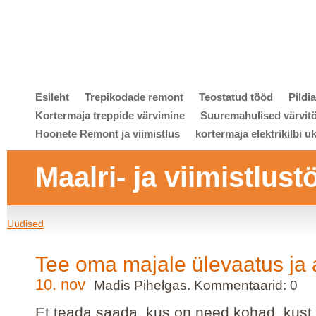
Esileht
Trepikodade remont
Teostatud tööd
Pildi
Kortermaja treppide värvimine
Suuremahulised värvit
Hoonete Remont ja viimistlus
kortermaja elektrikilbi u
Maalri- ja viimistlust
Uudised
Tee oma majale ülevaatus ja 
10. nov
Madis Pihelgas. Kommentaarid: 0
Et teada saada, kus on need kohad, kust