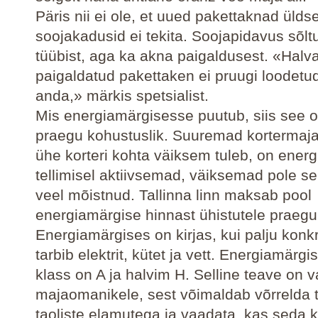
Päris nii ei ole, et uued pakettaknad ülds
soojakadusid ei tekita. Soojapidavus sõlt
tüübist, aga ka akna paigaldusest. «Halva
paigaldatud pakettaken ei pruugi loodetud
anda,» märkis spetsialist.
Mis energiamärgisesse puutub, siis see o
praegu kohustuslik. Suuremad kortermaja
ühe korteri kohta väiksem tuleb, on ener
tellimisel aktiivsemad, väiksemad pole se
veel mõistnud. Tallinna linn maksab pool
energiamärgise hinnast ühistutele praegu
Energiamärgises on kirjas, kui palju kon
tarbib elektrit, kütet ja vett. Energiamärgi
klass on A ja halvim H. Selline teave on va
majaomanikele, sest võimaldab võrrelda t
taoliste elamutega ja vaadata, kas seda k