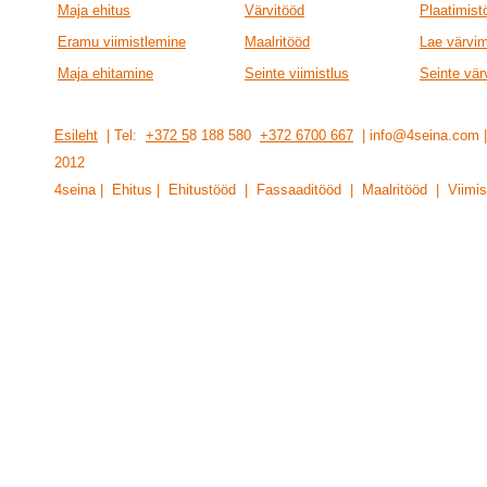
Maja ehitus
Värvitööd
Plaatimist
Eramu viimistlemine
Maalritööd
Lae värvi
Maja ehitamine
Seinte viimistlus
Seinte vär
Esileht
| Tel:
+372 5
8 188 580
+372 6700 667
| info@4seina.com
201
2
4seina | Ehitus | Ehitustööd | Fassaaditööd | Maalritööd | Viimis