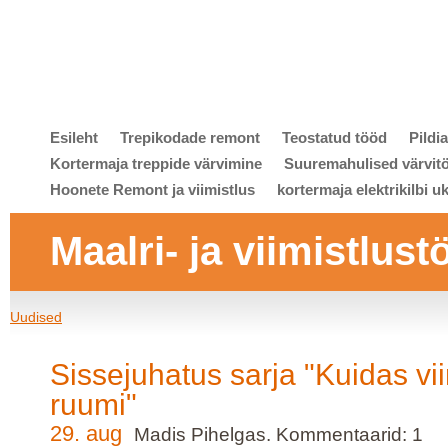
Esileht
Trepikodade remont
Teostatud tööd
Pildi
Kortermaja treppide värvimine
Suuremahulised värvit
Hoonete Remont ja viimistlus
kortermaja elektrikilbi u
Maalri- ja viimistlust
Uudised
Sissejuhatus sarja "Kuidas vi
ruumi"
29. aug
Madis Pihelgas. Kommentaarid: 1