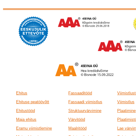
Ehitus
Fassaaditööd
Viimistlus
Ehituse peatöövõtt
Fassaadi viimistlus
Viimistlus
Ehitustööd
Struktuurvärvimine
Plaatimine
Maja ehitus
Värvitööd
Plaatimist
Eramu viimistlemine
Maalritööd
Lae värvi