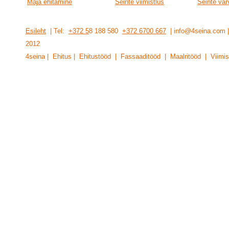
Maja ehitamine
Seinte viimistlus
Seinte vär
Esileht
| Tel:
+372 5
8 188 580
+372 6700 667
| info@4seina.com
201
2
4seina | Ehitus | Ehitustööd | Fassaaditööd | Maalritööd | Viimis