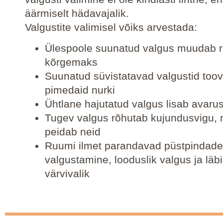
äärmiselt hädavajalik.
Valgustite valimisel võiks arvestada:
Ülespoole suunatud valgus muudab 
kõrgemaks
Suunatud süvistatavad valgustid toov
pimedaid nurki
Ühtlane hajutatud valgus lisab avarus
Tugev valgus rõhutab kujundusvigu, 
peidab neid
Ruumi ilmet parandavad püstpindade
valgustamine, looduslik valgus ja lä
värvivalik