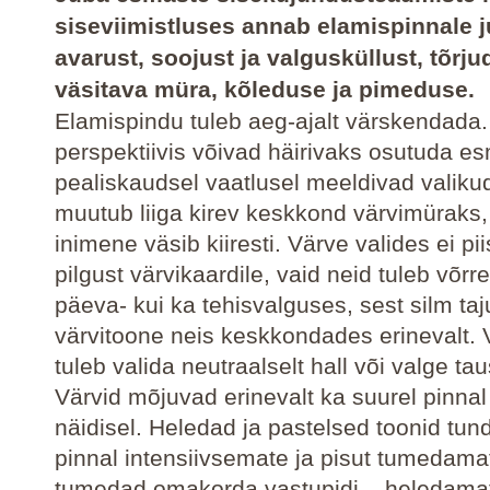
siseviimistluses annab elamispinnale 
avarust, soojust ja valgusküllust, tõrju
väsitava müra, kõleduse ja pimeduse.
Elamispindu tuleb aeg-ajalt värskendada
perspektiivis võivad häirivaks osutuda e
pealiskaudsel vaatlusel meeldivad valikud
muutub liiga kirev keskkond värvimüraks,
inimene väsib kiiresti. Värve valides ei pi
pilgust värvikaardile, vaid neid tuleb võrre
päeva- kui ka tehisvalguses, sest silm t
värvitoone neis keskkondades erinevalt. 
tuleb valida neutraalselt hall või valge tau
Värvid mõjuvad erinevalt ka suurel pinnal
näidisel. Heledad ja pastelsed toonid tun
pinnal intensiivsemate ja pisut tumedama
tumedad omakorda vastupidi – heledama