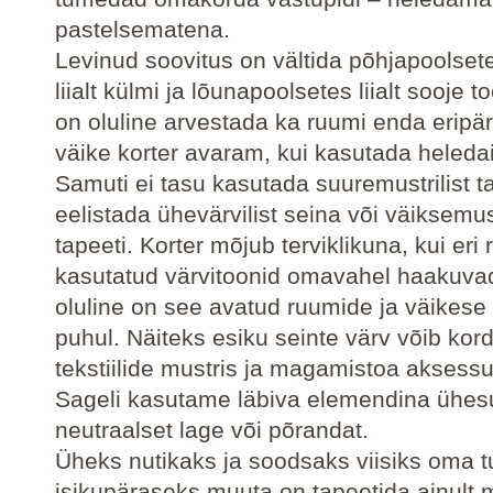
pastelsematena.
Levinud soovitus on vältida põhjapoolse
liialt külmi ja lõunapoolsetes liialt sooje
on oluline arvestada ka ruumi enda eripär
väike korter avaram, kui kasutada heleda
Samuti ei tasu kasutada suuremustrilist ta
eelistada ühevärvilist seina või väiksemust
tapeeti. Korter mõjub terviklikuna, kui eri
kasutatud värvitoonid omavahel haakuvad.
oluline on see avatud ruumide ja väikese 
puhul. Näiteks esiku seinte värv võib kor
tekstiilide mustris ja magamistoa aksessu
Sageli kasutame läbiva elemendina ühes
neutraalset lage või põrandat.
Üheks nutikaks ja soodsaks viisiks oma 
isikupäraseks muuta on tapeetida ainult 