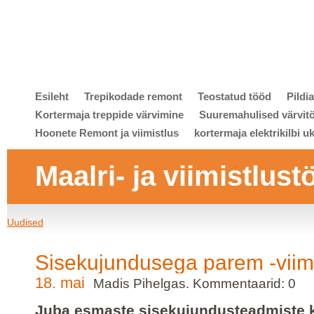
Esileht
Trepikodade remont
Teostatud tööd
Pildi
Kortermaja treppide värvimine
Suuremahulised värvit
Hoonete Remont ja viimistlus
kortermaja elektrikilbi u
Maalri- ja viimistlust
Uudised
Sisekujundusega parem -viimi
18. mai
Madis Pihelgas. Kommentaarid: 0
Juba esmaste sisekujundusteadmiste 