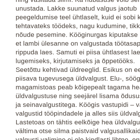
unustada. Lakke suunatud valgus jaotub
peegeldumise teel ühtlaselt, kuid ei sobi k
tehtavateks töödeks, nagu kudumine, tikk
nõude pesemine. Kööginurgas kiputakse
et lambi ülesanne on valgustada töötasap
rippuda laes. Samuti ei piisa ühtlasest la
lugemiseks, kirjutamiseks ja õppetööks.
Seetõttu kehtivad üldreeglid. Esikus on e
piisava tugevusega üldvalgust. Elu-, söögi
magamistoas peab kõigepealt tagama he
üldvalgustuse ning seejärel lisama õdusu
ja seinavalgustitega. Köögis vastupidi – 
valgustid tööpindadele ja alles siis üldval
Lastetoas on tähtis eelkõige hea üldvalg
vältima otse silma paistvaid valgusallikai
valgusti valimine ei ole kindlasti lihtne, en