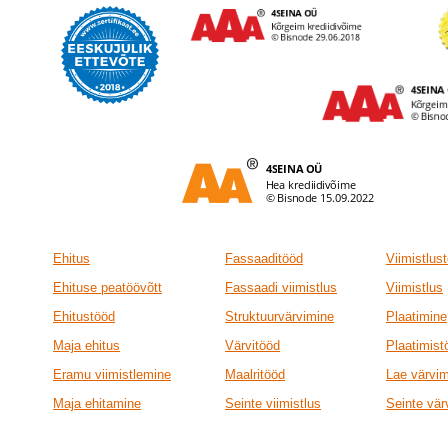
Ehitus
Fassaaditööd
Viimistlus
Ehituse peatöövõtt
Fassaadi viimistlus
Viimistlus
Ehitustööd
Struktuurvärvimine
Plaatimine
Maja ehitus
Värvitööd
Plaatimist
Eramu viimistlemine
Maalritööd
Lae värvi
Maja ehitamine
Seinte viimistlus
Seinte vär