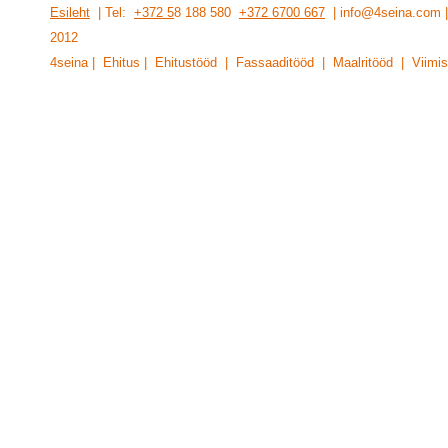
Esileht
| Tel:
+372 5
8 188 580
+372 6700 667
| info@4seina.com
201
2
4seina | Ehitus | Ehitustööd | Fassaaditööd | Maalritööd | Viimis