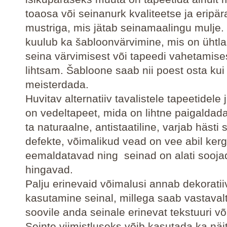
toaosa või seinanurk kvaliteetse ja eripä
mustriga, mis jätab seinamaalingu mulje. 
kuulub ka šabloonvärvimine, mis on ühtla
seina värvimisest või tapeedi vahetamisest
lihtsam. Šabloone saab nii poest osta kui
meisterdada.
Huvitav alternatiiv tavalistele tapeetidele 
on vedeltapeet, mida on lihtne paigalda
ta naturaalne, antistaatiline, varjab hästi 
defekte, võimalikud vead on vee abil kerg
eemaldatavad ning seinad on alati sooja
hingavad.
Palju erinevaid võimalusi annab dekoratii
kasutamine seinal, millega saab vastaval
soovile anda seinale erinevat tekstuuri või
Seinte viimistluseks võib kasutada ka näi