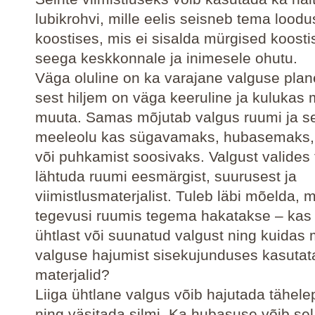
lubikrohvi, mille eelis seisneb tema loodu
koostises, mis ei sisalda mürgised koosti
seega keskkonnale ja inimesele ohutu.
Väga oluline on ka varajane valguse plan
sest hiljem on väga keeruline ja kulukas 
muuta. Samas mõjutab valgus ruumi ja se
meeleolu kas sügavamaks, hubasemaks,
või puhkamist soosivaks. Valgust valides 
lähtuda ruumi eesmärgist, suurusest ja
viimistlusmaterjalist. Tuleb läbi mõelda, m
tegevusi ruumis tegema hakatakse – kas 
ühtlast või suunatud valgust ning kuidas
valguse hajumist sisekujunduses kasuta
materjalid?
Liiga ühtlane valgus võib hajutada tähel
ning väsitada silmi. Ka hubasuse võib sel