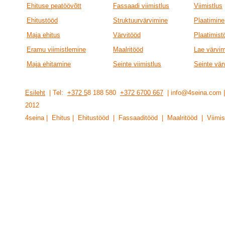
Ehituse peatöövõtt
Fassaadi viimistlus
Viimistlus
Ehitustööd
Struktuurvärvimine
Plaatimine
Maja ehitus
Värvitööd
Plaatimist
Eramu viimistlemine
Maalritööd
Lae värvi
Maja ehitamine
Seinte viimistlus
Seinte vär
Esileht
| Tel:
+372 5
8 188 580
+372 6700 667
| info@4seina.com
201
2
4seina | Ehitus | Ehitustööd | Fassaaditööd | Maalritööd | Viimis