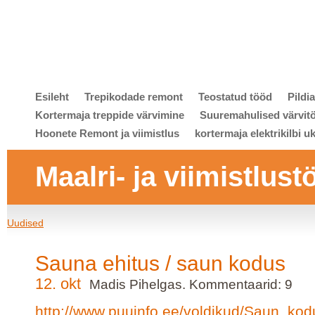
Esileht
Trepikodade remont
Teostatud tööd
Pildi
Kortermaja treppide värvimine
Suuremahulised värvit
Hoonete Remont ja viimistlus
kortermaja elektrikilbi u
Maalri- ja viimistlust
Uudised
Sauna ehitus / saun kodus
12. okt
Madis Pihelgas. Kommentaarid: 9
http://www.puuinfo.ee/voldikud/Saun_kod