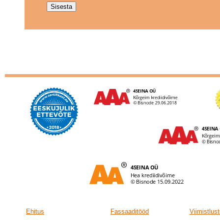
Ehitus
Fassaaditööd
Viimistlus