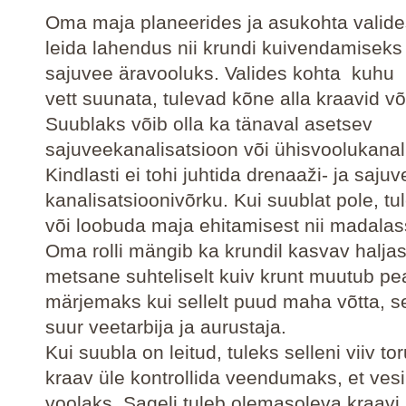
Oma maja planeerides ja asukohta valides
leida lahendus nii krundi kuivendamiseks
sajuvee äravooluks. Valides kohta kuhu
vett suunata, tulevad kõne alla kraavid v
Suublaks võib olla ka tänaval asetsev
sajuveekanalisatsioon või ühisvoolukanal
Kindlasti ei tohi juhtida drenaaži- ja sajuv
kanalisatsioonivõrku. Kui suublat pole, tu
või loobuda maja ehitamisest nii madalas
Oma rolli mängib ka krundil kasvav haljas
metsane suhteliselt kuiv krunt muutub pe
märjemaks kui sellelt puud maha võtta, s
suur veetarbija ja aurustaja.
Kui suubla on leitud, tuleks selleni viiv tor
kraav üle kontrollida veendumaks, et vesi
voolaks. Sageli tuleb olemasoleva kraavi