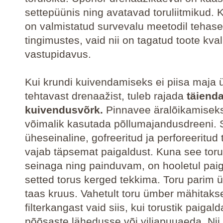
settepüünis ning avatavad toruliitmikud. K
on valmistatud survevalu meetodil tehase
tingimustes, vaid nii on tagatud toote kval
vastupidavus.
Kui krundi kuivendamiseks ei piisa maja
tehtavast drenaažist, tuleb rajada
täiend
kuivendusvõrk.
Pinnavee äralõikamisek
võimalik kasutada põllumajandusdreeni. 
üheseinaline, gofreeritud ja perforeeritud 
vajab täpsemat paigaldust. Kuna see tor
seinaga ning painduvam, on hooletul pai
setted torus kerged tekkima. Toru parim 
taas kruus. Vahetult toru ümber mähitaks
filterkangast vaid siis, kui torustik paigal
põõsaste lähedusse või viljapuuaeda. Nii