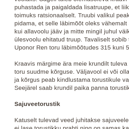
puhastada ja paigaldada lisatruupe, et lii
toimuks ratsionaalselt. Truubi valikul pea
pidama, et selle läbimõõt oleks vähemal
kui allavoolu jääv ja mitte mingil juhul vä
ülesvoolu ehitatud truup. Tavaliselt sobib 
Uponor Ren toru läbimõõtudes 315 kuni
Kraavis märgime ära meie krundilt tuleva
toru suudme kõrguse. Väljavool ei või olla
ja kõrgus peab kindlustama torustikule va
Seejärel saab krundil paika panna torusti
Sajuveetorustik
Katuselt tulevad veed juhitakse sajuveele
ei lase torustikku prahti ning on samas ka