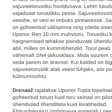
sajuveetorustiku hooldusava. Lehtri kau
vajadusel torustikku pesta. Sajuveetorust
veetihe, et vesi ei imbuks pinnasesse. S
on gofreeritud välispinna ning sileda sis
Uponor Ren 10 mm muhvtoru. Torustiku 
hargnemised tehakse painduvate ühendus
abil, milles on kummitihendid. Torul peab
vähemalt SN4 jäikusklass. Mida suurem o
seda parem on äravool. Kui kalded on õi
sajuveetorustik alati veest tühjaks, siis p
külmumisohtu.
Drenaaž
rajatakse Uponor Tupla topeltse
gofreeritud torust kuid toru seinad on pil
ühendused tihenditeta kuid liivatihedad.
Ehitusdrenaazi ümbritseva materjali ( pes