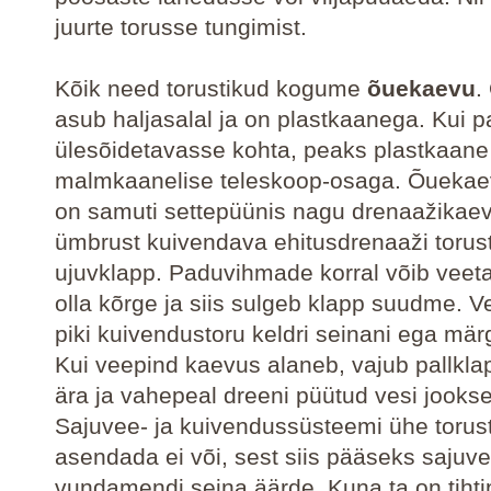
juurte torusse tungimist.
Kõik need torustikud kogume
õuekaevu
.
asub haljasalal ja on plastkaanega. Kui p
ülesõidetavasse kohta, peaks plastkaa
malmkaanelise teleskoop-osaga. Õuekae
on samuti settepüünis nagu drenaažikaev
ümbrust kuivendava ehitusdrenaaži torust
ujuvklapp. Paduvihmade korral võib veet
olla kõrge ja siis sulgeb klapp suudme. Ve
piki kuivendustoru keldri seinani ega mär
Kui veepind kaevus alaneb, vajub pallkla
ära ja vahepeal dreeni püütud vesi jookse
Sajuvee- ja kuivendussüsteemi ühe torus
asendada ei või, sest siis pääseks sajuve
vundamendi seina äärde. Kuna ta on tihti