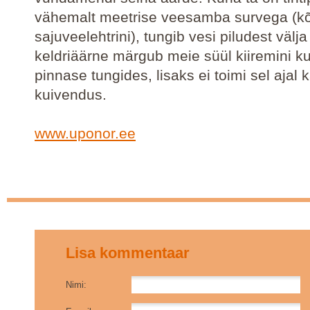
vähemalt meetrise veesamba survega (k
sajuveelehtrini), tungib vesi piludest välja
keldriäärne märgub meie süül kiiremini kui
pinnase tungides, lisaks ei toimi sel ajal 
kuivendus.
www.uponor.ee
Lisa kommentaar
Nimi: