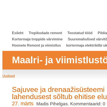
Esileht
Trepikodade remont
Teostatud tööd
Pildi
Kortermaja treppide värvimine
Suuremahulised värvit
Hoonete Remont ja viimistlus
kortermaja elektrikilbi u
Maalri- ja viimistlust
Uudised
Sajuvee ja drenaažisüsteemi
lahendusest sõltub ehitise el
27. märts
Madis Pihelgas. Kommentaarid: 0