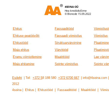
Ehitus
Fassaaditööd
Viimistlus
Ehituse peatöövõtt
Fassaadi viimistlus
Viimistlus
Ehitustööd
Struktuurvärvimine
Plaatimine
Maja ehitus
Värvitööd
Plaatimist
Eramu viimistlemine
Maalritööd
Lae värvi
Maja ehitamine
Seinte viimistlus
Seinte vär
Esileht
| Tel:
+372 5
8 188 580
+372 6700 667
| info@4seina.com
201
2
4seina | Ehitus | Ehitustööd | Fassaaditööd | Maalritööd | Viimis