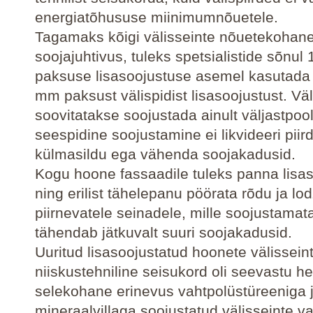
energiatõhususe miinimumnõuetele.
Tagamaks kõigi välisseinte nõuetekohan
soojajuhtivus, tuleks spetsialistide sõnu
paksuse lisasoojustuse asemel kasutada
mm paksust välispidist lisasoojustust. Väl
soovitatakse soojustada ainult väljastpool
seespidine soojustamine ei likvideeri piir
külmasildu ega vähenda soojakadusid.
Kogu hoone fassaadile tuleks panna lisa
ning erilist tähelepanu pöörata rõdu ja lo
piirnevatele seinadele, mille soojustamat
tähendab jätkuvalt suuri soojakadusid.
Uuritud lisasoojustatud hoonete välissein
niiskustehniline seisukord oli seevastu h
selekohane erinevus vahtpolüstüreeniga 
mineraalvillaga soojustatud välisseinte va