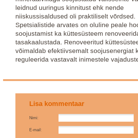
leidnud uuringus kinnitust ehk nende
niiskussisaldused oli praktiliselt võrdsed.
Spetsialistide arvates on oluline peale h
soojustamist ka küttesüsteem renoveerid
tasakaalustada. Renoveeritud küttesüst
võimaldab efektiivsemalt soojusenergiat 
reguleerida vastavalt inimestele vajaduste
Lisa kommentaar
Nimi:
E-mail: