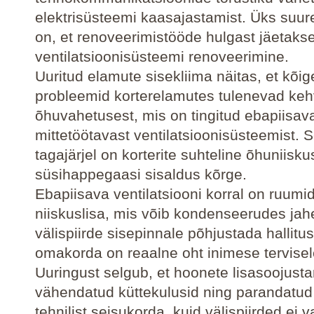
elektrisüsteemi kaasajastamist. Üks suur
on, et renoveerimistööde hulgast jäetakse
ventilatsioonisüsteemi renoveerimine.
Uuritud elamute sisekliima näitas, et kõ
probleemid korterelamutes tulenevad keh
õhuvahetusest, mis on tingitud ebapiisava
mittetöötavast ventilatsioonisüsteemist. S
tagajärjel on korterite suhteline õhuniisku
süsihappegaasi sisaldus kõrge.
Ebapiisava ventilatsiooni korral on ruumi
niiskuslisa, mis võib kondenseerudes ja
välispiirde sisepinnale põhjustada hallitu
omakorda on reaalne oht inimese tervisel
Uuringust selgub, et hoonete lisasoojust
vähendatud küttekulusid ning parandatud 
tehnilist seisukorda, kuid välispiirded ei v