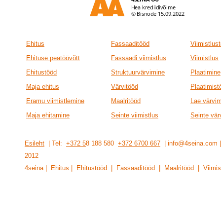
Ehitus
Fassaaditööd
Viimistlus
Ehituse peatöövõtt
Fassaadi viimistlus
Viimistlus
Ehitustööd
Struktuurvärvimine
Plaatimine
Maja ehitus
Värvitööd
Plaatimist
Eramu viimistlemine
Maalritööd
Lae värvi
Maja ehitamine
Seinte viimistlus
Seinte vär
Esileht
| Tel:
+372 5
8 188 580
+372 6700 667
| info@4seina.com
201
2
4seina | Ehitus | Ehitustööd | Fassaaditööd | Maalritööd | Viimis