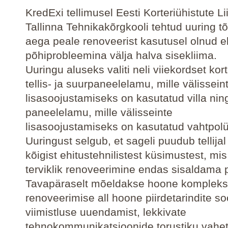
KredExi tellimusel Eesti Korteriühistute Li
Tallinna Tehnikakõrgkooli tehtud uuring tõ
aega peale renoveerist kasutusel olnud 
põhiprobleemina välja halva sisekliima.
Uuringu aluseks valiti neli viiekordset kor
tellis- ja suurpaneelelamu, mille välissein
lisasoojustamiseks on kasutatud villa ning 
paneelelamu, mille välisseinte
lisasoojustamiseks on kasutatud vahtpolü
Uuringust selgub, et sageli puudub tellij
kõigist ehitustehnilistest küsimustest, mi
terviklik renoveerimine endas sisaldama 
Tavapäraselt mõeldakse hoone komplek
renoveerimise all hoone piirdetarindite so
viimistluse uuendamist, lekkivate
tehnokommunikatsioonide torustiku vahet