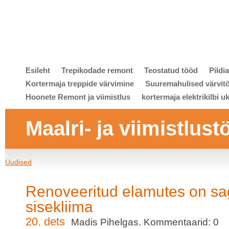
Esileht
Trepikodade remont
Teostatud tööd
Pildi
Kortermaja treppide värvimine
Suuremahulised värvit
Hoonete Remont ja viimistlus
kortermaja elektrikilbi u
Maalri- ja viimistlust
Uudised
Renoveeritud elamutes on sag
sisekliima
20. dets
Madis Pihelgas. Kommentaarid: 0