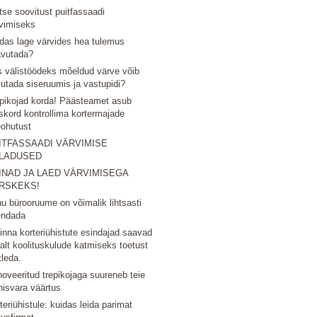
tse soovitust puitfassaadi
vimiseks
das lage värvides hea tulemus
avutada?
 välistöödeks mõeldud värve võib
utada siseruumis ja vastupidi?
pikojad korda! Päästeamet asub
skord kontrollima kortermajade
eohutust
ITFASSAADI VÄRVIMISE
LADUSED
INAD JA LAED VÄRVIMISEGA
RSKEKS!
u bürooruume on võimalik lihtsasti
endada
linna korteriühistute esindajad saavad
nalt koolituskulude katmiseks toetust
tleda.
oveeritud trepikojaga suureneb teie
nisvara väärtus
teriühistule: kuidas leida parimat