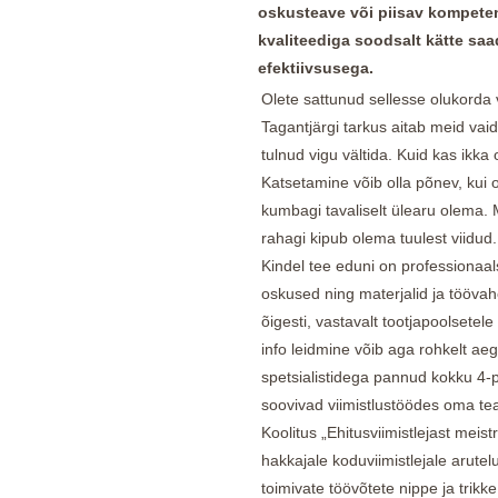
oskusteave või piisav kompeten
kvaliteediga soodsalt kätte saa
efektiivsusega.
Olete sattunud sellesse olukorda v
Tagantjärgi tarkus aitab meid vai
tulnud vigu vältida. Kuid kas ikk
Katsetamine võib olla põnev, kui o
kumbagi tavaliselt ülearu olema.
rahagi kipub olema tuulest viidud.
Kindel tee eduni on professionaal
oskused ning materjalid ja töövah
õigesti, vastavalt tootjapoolsetele
info leidmine võib aga rohkelt a
spetsialistidega pannud kokku 4-
soovivad viimistlustöödes oma te
Koolitus „Ehitusviimistlejast meist
hakkajale koduviimistlejale arutelu
toimivate töövõtete nippe ja trikk