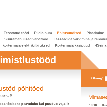
Teostatud tööd
Pildialbum
Ehitusuudised
Plaatimine
Suuremahulised värvitööd
Fassaadide värvimine ja renove
kortermaja elektrikilbi uksed
Kortermaja käsipuud
4Seina
viimistlustööd
Otsing:
lustöö põhitõed
aarid: 0
Viimase
neda tõsiseks peavaluks kui puudub vajalik
18.10
Kui