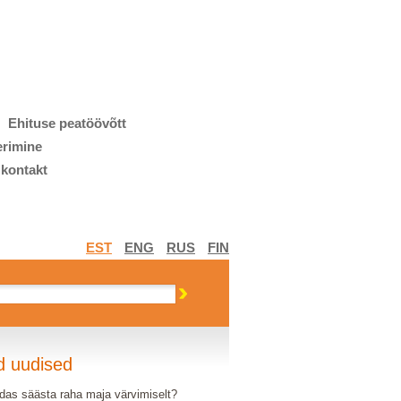
Ehituse peatöövõtt
erimine
 kontakt
EST
ENG
RUS
FIN
d uudised
das säästa raha maja värvimiselt?