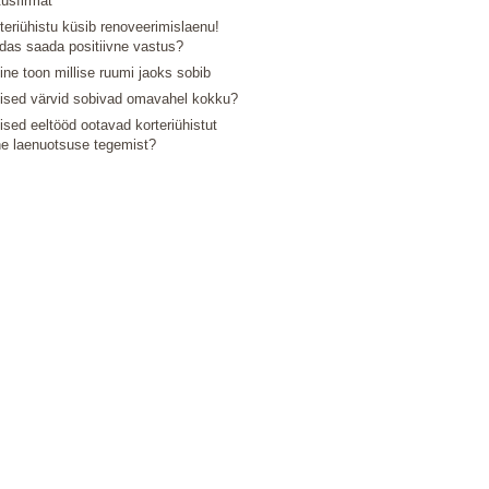
tusfirmat
teriühistu küsib renoveerimislaenu!
das saada positiivne vastus?
line toon millise ruumi jaoks sobib
lised värvid sobivad omavahel kokku?
lised eeltööd ootavad korteriühistut
e laenuotsuse tegemist?