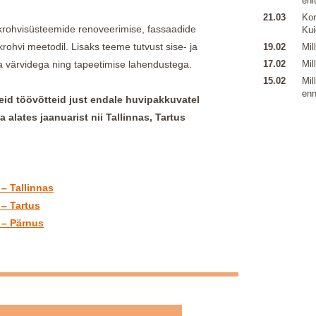
ehi
21.03
Kor
krohvisüsteemide renoveerimise, fassaadide
Kui
rohvi meetodil. Lisaks teeme tutvust sise- ja
19.02
Mil
 ja värvidega ning tapeetimise lahendustega.
17.02
Mil
15.02
Mil
enn
seid töövõtteid just endale huvipakkuvatel
alates jaanuarist nii Tallinnas, Tartus
 – Tallinnas
 – Tartus
" – Pärnus