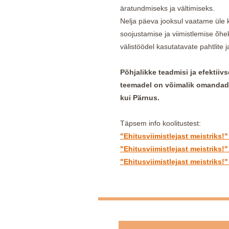
äratundmiseks ja vältimiseks.
Nelja päeva jooksul vaatame üle 
soojustamise ja viimistlemise õhek
välistöödel kasutatavate pahtlite
Põhjalikke teadmisi ja efektiiv
teemadel on võimalik omandada 
kui Pärnus.
Täpsem info koolitustest:
"Ehitusviimistlejast meistriks!"
"Ehitusviimistlejast meistriks!"
"Ehitusviimistlejast meistriks!