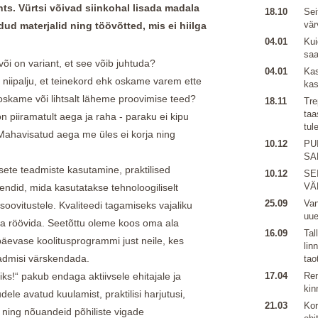
ts. Vürtsi võivad siinkohal lisada madala
18.10
Sei
vär
dud materjalid ning töövõtted, mis ei hiilga
04.01
Kui
sa
õi on variant, et see võib juhtuda?
04.01
Kas
d niipalju, et teinekord ehk oskame varem ette
kas
a oskame või lihtsalt läheme proovimise teed?
18.11
Tre
taa
n piiramatult aega ja raha - paraku ei kipu
tul
 Mahavisatud aega me üles ei korja ning
10.12
PU
SA
sete teadmiste kasutamine, praktilised
10.12
SE
VÄ
endid, mida kasutatakse tehnoloogiliselt
25.09
Van
 soovitustele. Kvaliteedi tagamiseks vajaliku
uu
ega röövida. Seetõttu oleme koos oma ala
16.09
Tal
päevase koolitusprogrammi just neile, kes
lin
admisi värskendada.
tao
riks!“ pakub endaga aktiivsele ehitajale ja
17.04
Ren
kin
dele avatud kuulamist, praktilisi harjutusi,
21.03
Kor
e ning nõuandeid põhiliste vigade