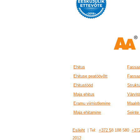
Ehitus
Fassaa
Ehituse peatöövõtt
Fassaa
Ehitustööd
Strukt
Maja ehitus
Värvit
Eramu viimistlemine
Maalri
Maja ehitamine
Seinte 
Esileht
| Tel:
+372 5
8 188 580
+372
201
2