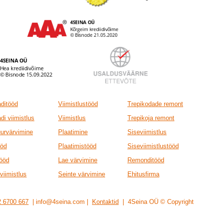
ditööd
Viimistlustööd
Trepikodade remont
di viimistlus
Viimistlus
Trepikoja remont
uurvärvimine
Plaatimine
Siseviimistlus
ööd
Plaatimistööd
Siseviimistlustööd
tööd
Lae värvimine
Remonditööd
viimistlus
Seinte värvimine
Ehitusfirma
 6700 667
| info@4seina.com |
Kontaktid
| 4Seina OÜ
© Copyright