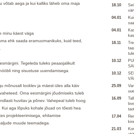
 võtab aega ja kui kalliks läheb oma maja
18.10
Sei
vär
04.01
Kui
sa
04.01
Kas
se minu käest väga
kas
sama ehk saada eramuomanikuks, kuid teed,
18.11
Tre
.
taa
tul
10.12
PU
eesmärgini. Tegeleda tuleks peaasjalikult
SA
 mööbli ning sisustuse uuendamisega.
10.12
SE
VÄ
 mõnusalt looklev ja mäest-üles alla käiv
25.09
Van
uu
avaheteed. Oma eesmärgini jõudmiseks tuleb
16.09
Tal
kindlasti huvitav ja põnev. Vahepeal tuleb hoog
lin
. Kui aga lõpuks kohale jõuad on tõesti hea
tao
tes projekteerimisega, ehitamise
17.04
Ren
kin
 paljude muude teemadega.
21.03
Kor