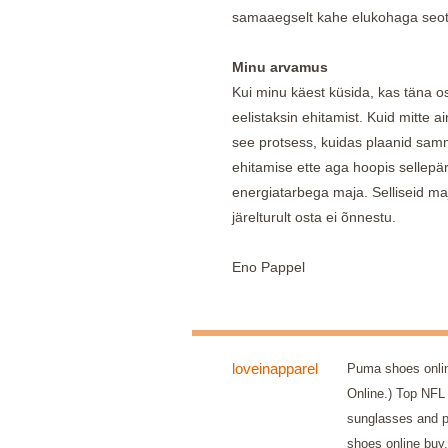
samaaegselt kahe elukohaga seotu
Minu arvamus
Kui minu käest küsida, kas täna ost
eelistaksin ehitamist. Kuid mitte a
see protsess, kuidas plaanid sam
ehitamise ette aga hoopis sellepär
energiatarbega maja. Selliseid maj
järelturult osta ei õnnestu.
Eno Pappel
loveinapparel
Puma shoes onli
Online.) Top NFL
sunglasses and p
shoes online buy,