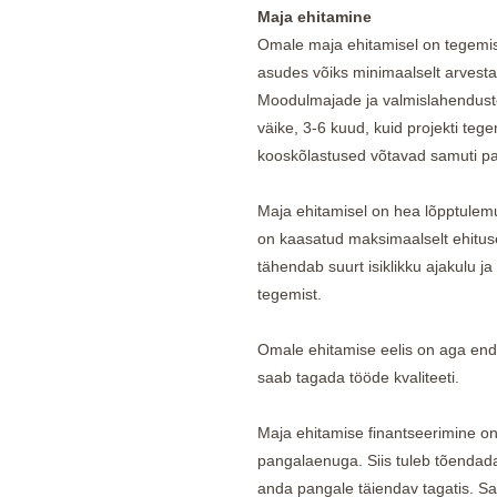
Maja ehitamine
Omale maja ehitamisel on tegemis
asudes võiks minimaalselt arvest
Moodulmajade ja valmislahenduste 
väike, 3-6 kuud, kuid projekti teg
kooskõlastused võtavad samuti pa
Maja ehitamisel on hea lõpptulem
on kaasatud maksimaalselt ehituse
tähendab suurt isiklikku ajakulu ja
tegemist.
Omale ehitamise eelis on aga enda
saab tagada tööde kvaliteeti.
Maja ehitamise finantseerimine on
pangalaenuga. Siis tuleb tõendad
anda pangale täiendav tagatis. Sam