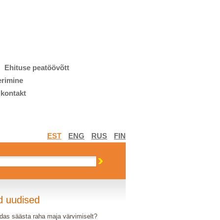
Ehituse peatöövõtt
erimine
 kontakt
EST
ENG
RUS
FIN
d uudised
das säästa raha maja värvimiselt?