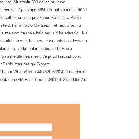
allata. Alustasin 500 dollari suuruse
a teenisin 7 päevaga 6650 dollarit kasumit. Nüüd
laselt üsna palju ja võlgnen kõik härra Pablo
n teid, härra Pablo Martinezit, et muutsite mu
 ja ma soovitan teie häid tegusid ka edaspidi. Kui
ida aktsiatesse, binaarsetesse optsioonidesse ja
plemisse, võtke palun ühendust hr Pablo
l on selle üle hea meel. Varjatud tasusid pole.
r Pablo Martineziga E-post:
l.com WhatsApp: +44 7520 636249 Facebook:
ebook.com/PM-Fast-Trade-104912912155335/
25.