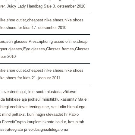
rer, Juicy Lady Handbag Sale
3. detsember 2010
nike shoe outlet,cheapest nike shoes,nike shoes
nike shoes for kids
17. detsember 2010
ses,sun glasses,Prescription glasses online,cheap
igner glasses,Eye glasses,Glasses frames,Glasses
mber 2010
nike shoe outlet,cheapest nike shoes,nike shoes
nike shoes for kids
21. jaanuar 2011
t investeeringut, kus saate alustada väikese
da lühikese aja jooksul mõistlikku kasumit? Ma ei
tegi veebiinvesteeringusse, sest olin hirmul ega
t mind pettaks, kuni nägin ülevaadet hr Pablo
n Forexi/Crypto kauplemiskonto haldur, kes aitab
isstrateegiate ja võidusignaalidega oma