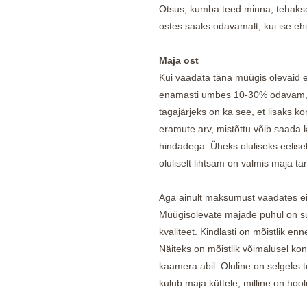
Otsus, kumba teed minna, tehakse
ostes saaks odavamalt, kui ise ehi
Maja ost
Kui vaadata täna müügis olevaid e
enamasti umbes 10-30% odavam, 
tagajärjeks on ka see, et lisaks 
eramute arv, mistõttu võib saada 
hindadega. Üheks oluliseks eelisek
oluliselt lihtsam on valmis maja ta
Aga ainult maksumust vaadates ei
Müügisolevate majade puhul on su
kvaliteet. Kindlasti on mõistlik e
Näiteks on mõistlik võimalusel kon
kaamera abil. Oluline on selgeks 
kulub maja küttele, milline on hoo