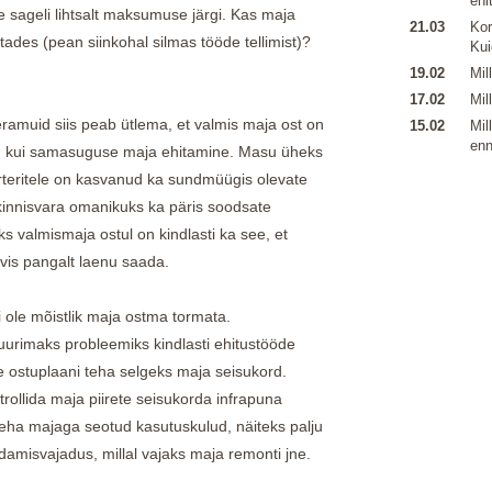
ehi
 sageli lihtsalt maksumuse järgi. Kas maja
21.03
Kor
tades (pean siinkohal silmas tööde tellimist)?
Kui
19.02
Mil
17.02
Mil
ramuid siis peab ütlema, et valmis maja ost on
15.02
Mil
enn
kui samasuguse maja ehitamine. Masu üheks
korteritele on kasvanud ka sundmüügis olevate
kinnisvara omanikuks ka päris soodsate
s valmismaja ostul on kindlasti ka see, et
rvis pangalt laenu saada.
 ole mõistlik maja ostma tormata.
urimaks probleemiks kindlasti ehitustööde
nne ostuplaani teha selgeks maja seisukord.
trollida maja piirete seisukorda infrapuna
teha majaga seotud kasutuskulud, näiteks palju
ldamisvajadus, millal vajaks maja remonti jne.