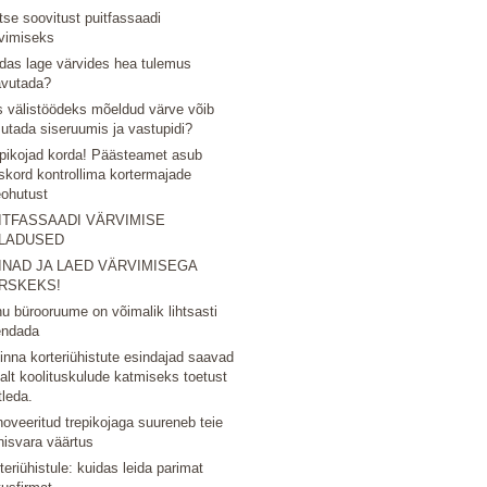
tse soovitust puitfassaadi
vimiseks
das lage värvides hea tulemus
avutada?
 välistöödeks mõeldud värve võib
utada siseruumis ja vastupidi?
pikojad korda! Päästeamet asub
skord kontrollima kortermajade
eohutust
ITFASSAADI VÄRVIMISE
LADUSED
INAD JA LAED VÄRVIMISEGA
RSKEKS!
u bürooruume on võimalik lihtsasti
endada
linna korteriühistute esindajad saavad
nalt koolituskulude katmiseks toetust
tleda.
oveeritud trepikojaga suureneb teie
nisvara väärtus
teriühistule: kuidas leida parimat