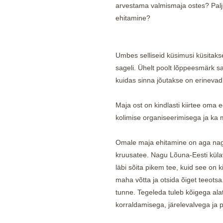
arvestama valmismaja ostes? Palju
ehitamine?
Umbes selliseid küsimusi küsitak
sageli. Ühelt poolt lõppeesmärk 
kuidas sinna jõutakse on erinevad
Maja ost on kindlasti kiirtee oma 
kolimise organiseerimisega ja ka
Omale maja ehitamine on aga nagu
kruusatee. Nagu Lõuna-Eesti kül
läbi sõita pikem tee, kuid see on 
maha võtta ja otsida õiget teeotsa
tunne. Tegeleda tuleb kõigega ala
korraldamisega, järelevalvega ja