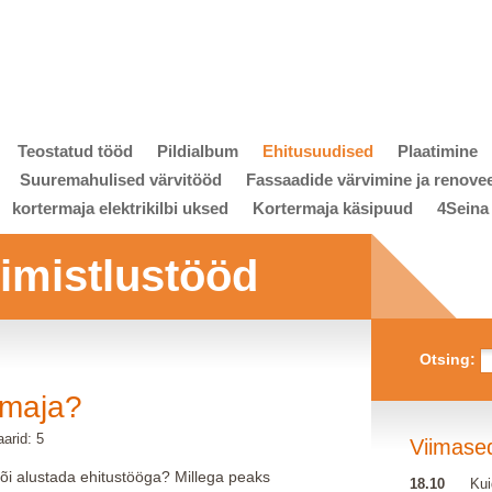
Teostatud tööd
Pildialbum
Ehitusuudised
Plaatimine
Suuremahulised värvitööd
Fassaadide värvimine ja renove
kortermaja elektrikilbi uksed
Kortermaja käsipuud
4Seina
viimistlustööd
Otsing:
 maja?
arid: 5
Viimase
õi alustada ehitustööga? Millega peaks
18.10
Kui