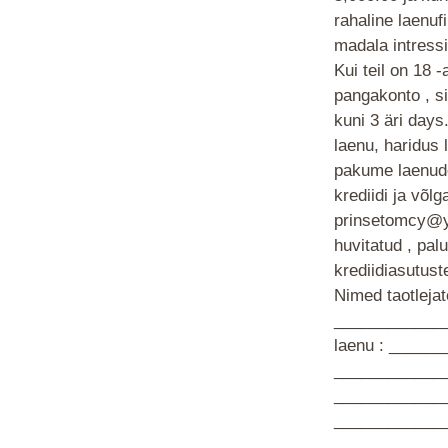
rahaline laenuf
madala intressi
Kui teil on 18 
pangakonto , si
kuni 3 äri days
laenu, haridus 
pakume laenude
krediidi ja võl
prinsetomcy@ya
huvitatud , pal
krediidiasutust
Nimed taotlej
_____________
laenu : ______
_____________
_____________
_____________
_____________