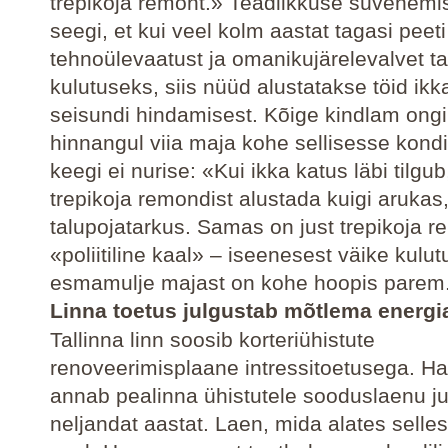
trepikoja remont.» Teadlikkuse süvenemis
seegi, et kui veel kolm aastat tagasi peeti
tehnoülevaatust ja omanikujärelevalvet t
kulutuseks, siis nüüd alustatakse töid ik
seisundi hindamisest. Kõige kindlam ongi
hinnangul viia maja kohe sellisesse kondit
keegi ei nurise: «Kui ikka katus läbi tilgub
trepikoja remondist alustada kuigi arukas,
talupojatarkus. Samas on just trepikoja re
«poliitiline kaal» – iseenesest väike kulut
esmamulje majast on kohe hoopis parem
Linna toetus julgustab mõtlema energi
Tallinna linn soosib korteriühistute
renoveerimisplaane intressitoetusega. 
annab pealinna ühistutele sooduslaenu j
neljandat aastat. Laen, mida alates selles