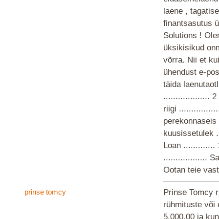
laene , tagatise
finantsasutus 
Solutions ! Ole
üksikisikud on
võrra. Nii et ku
ühendust e-pos
täida laenutaot
................... 
riigi .............
perekonnaseis ...
kuusissetulek ...
Loan ............
...............
Ootan teie va
prinse tomcy
Prinse Tomcy r
rühmituste või
5,000.00 ja ku