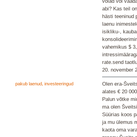
võlad või vaad
abi? Kas teil o
hästi teeninud 
laenu inimestel
isikliku-, kauba
konsolideerimi
vahemikus $ 3,
intressimääraga
rate.send taotl
20. november 
pakub laenud, investeeringud
Olen era-Šveit
alates € 20 00
Palun võtke min
ma olen Šveitsi
Süürias koos p
ja mu ülemus m
kaota oma vara