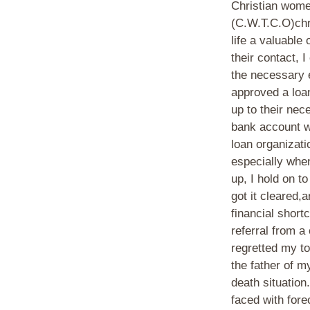
Christian wome
(C.W.T.C.O)ch
life a valuable
their contact, 
the necessary e
approved a loa
up to their ne
bank account wi
loan organizati
especially when
up, I hold on t
got it cleared,
financial short
referral from a
regretted my tot
the father of m
death situation.
faced with for