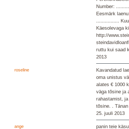
Number: .........
Eesmärk laenu: ..
................ Kuu
Käesolevaga ki
http://www.ste
steindavidloan
ruttu kui saad 
2013
roseline
Kavandatud laen
oma unistus vä
alates € 1000 k
väga tõsine ja 
rahastamist, ja
tõsine. . Tänan
25. juuli 2013
ange
panin teie käs