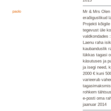
2013
paolo
Mr & Mrs Olen
eraõiguslikud 
Projekti kõigi
tegevust üle ko
valdkondades : 
Laenu raha isik
kaubanduslik ra
lükkas tagasi o
käsutuses ja pa
ja isegi need, 
2000 € kuni 50
varieerub vahe
tagasimaksmist.
rohkem tähtsust
e-posti oma ra
jaanuar 2014