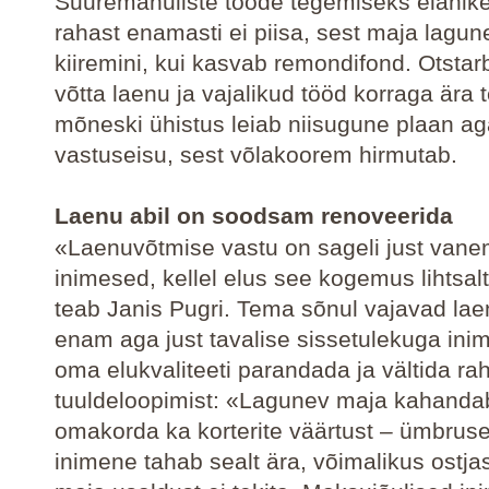
Suuremahuliste tööde tegemiseks elanike
rahast enamasti ei piisa, sest maja lagun
kiiremini, kui kasvab remondifond. Otsta
võtta laenu ja vajalikud tööd korraga ära t
mõneski ühistus leiab niisugune plaan a
vastuseisu, sest võlakoorem hirmutab.
Laenu abil on soodsam renoveerida
«Laenuvõtmise vastu on sageli just van
inimesed, kellel elus see kogemus lihtsal
teab Janis Pugri. Tema sõnul vajavad lae
enam aga just tavalise sissetulekuga ini
oma elukvaliteeti parandada ja vältida ra
tuuldeloopimist: «Lagunev maja kahanda
omakorda ka korterite väärtust – ümbruse
inimene tahab sealt ära, võimalikus ostjas