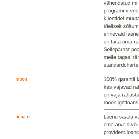
vähendatud mii
programmi veen
klientidel muu
tõeliselt sõltu
erinevaid laene
on täita oma ra
Sellepärast pe
meile tagasi tä
standardchart
moon
100% garantii 
kes vajavad ra
on vaja rahast
moonlightloan
richard
Laenu saada va
oma arveid või
provident.lo