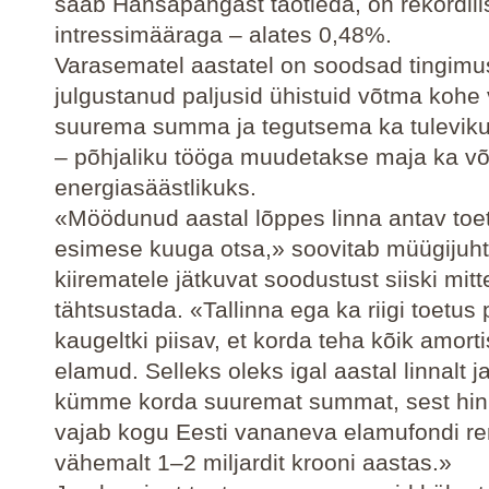
saab Hansapangast taotleda, on rekordili
intressimääraga – alates 0,48%.
Varasematel aastatel on soodsad tingim
julgustanud paljusid ühistuid võtma kohe 
suurema summa ja tegutsema ka tulevik
– põhjaliku tööga muudetakse maja ka võ
energiasäästlikuks.
«Möödunud aastal lõppes linna antav toe
esimese kuuga otsa,» soovitab müügijuht
kiirematele jätkuvat soodustust siiski mitt
tähtsustada. «Tallinna ega ka riigi toetus 
kaugeltki piisav, et korda teha kõik amor
elamud. Selleks oleks igal aastal linnalt ja 
kümme korda suuremat summat, sest hinn
vajab kogu Eesti vananeva elamufondi r
vähemalt 1–2 miljardit krooni aastas.»