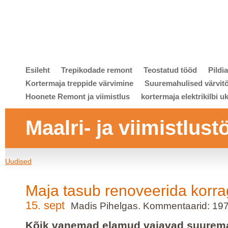
Esileht
Trepikodade remont
Teostatud tööd
Pildi
Kortermaja treppide värvimine
Suuremahulised värvit
Hoonete Remont ja viimistlus
kortermaja elektrikilbi u
Maalri- ja viimistlust
Uudised
Maja tasub renoveerida korr
15. sept
Madis Pihelgas. Kommentaarid: 19
Kõik vanemad elamud vajavad suurema