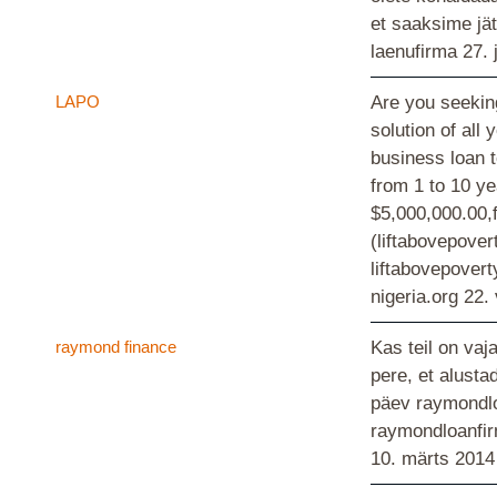
et saaksime jä
laenufirma
27. 
LAPO
Are you seeking
solution of all
business loan 
from 1 to 10 y
$5,000,000.00,
(liftabovepove
liftabovepover
nigeria.org
22.
raymond finance
Kas teil on vaj
pere, et alust
päev raymondl
raymondloanf
10. märts 2014