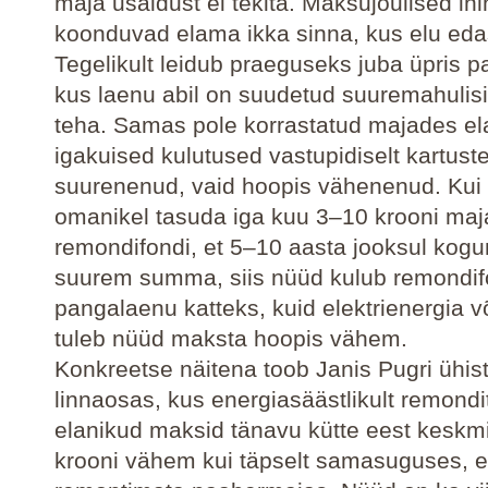
maja usaldust ei tekita. Maksujõulised i
koonduvad elama ikka sinna, kus elu eda
Tegelikult leidub praeguseks juba üpris pa
kus laenu abil on suudetud suuremahulisi
teha. Samas pole korrastatud majades el
igakuised kulutused vastupidiselt kartust
suurenenud, vaid hoopis vähenenud. Kui 
omanikel tasuda iga kuu 3–10 krooni maj
remondifondi, et 5–10 aasta jooksul kog
suurem summa, siis nüüd kulub remondi
pangalaenu katteks, kuid elektrienergia võ
tuleb nüüd maksta hoopis vähem.
Konkreetse näitena toob Janis Pugri ühist
linnaosas, kus energiasäästlikult remond
elanikud maksid tänavu kütte eest keskmi
krooni vähem kui täpselt samasuguses, e