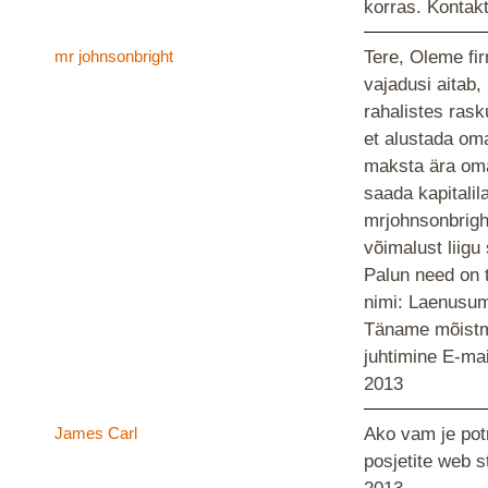
korras. Konta
mr johnsonbright
Tere, Oleme fir
vajadusi aitab, 
rahalistes rask
et alustada oma
maksta ära oma 
saada kapitali
mrjohnsonbrigh
võimalust liigu
Palun need on 
nimi: Laenusum
Täname mõistm
juhtimine E-ma
2013
James Carl
Ako vam je potr
posjetite web 