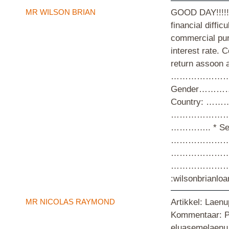
MR WILSON BRIAN
GOOD DAY!!!!! 
financial diffic
commercial pur
interest rate. 
return assoon 
…………………….
Gender………
Country: ……
…………………. *
………….. * Se
………………….. .
…………………….. *
…………………. …. 
:wilsonbrianl
MR NICOLAS RAYMOND
Artikkel: Lae
Kommentaar: Pan
eluasemelaenu 