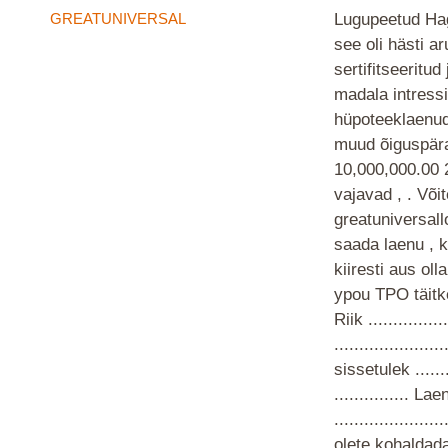
GREATUNIVERSAL
Lugupeetud Ha
see oli hästi a
sertifitseeritu
madala intress
hüpoteeklaenud 
muud õiguspära
10,000,000.00 
vajavad , . Või
greatuniversa
saada laenu , k
kiiresti aus ol
ypou TPO täitke t
Riik ...............
....................
sissetulek .....
............... La
...................
olete kohaldada e