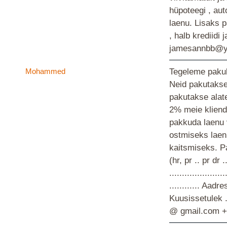
hüpoteegi , aut
laenu. Lisaks p
, halb krediidi
jamesannbb@
Mohammed
Tegeleme pakub
Neid pakutakse
pakutakse alate
2% meie kliend
pakkuda laenu 
ostmiseks laen
kaitsmiseks. P
(hr, pr .. pr dr 
...................
............ Aadress
Kuusissetulek ..
@ gmail.com 