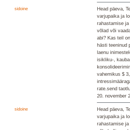
sidoine
Head päeva, Ter
varjupaika ja l
rahastamise ja
võlad või vaad
abi? Kas teil o
hästi teeninud 
laenu inimestel
isikliku-, kauba
konsolideerimi
vahemikus $ 3,
intressimääraga
rate.send taotl
20. november 
sidoine
Head päeva, Ter
varjupaika ja l
rahastamise ja