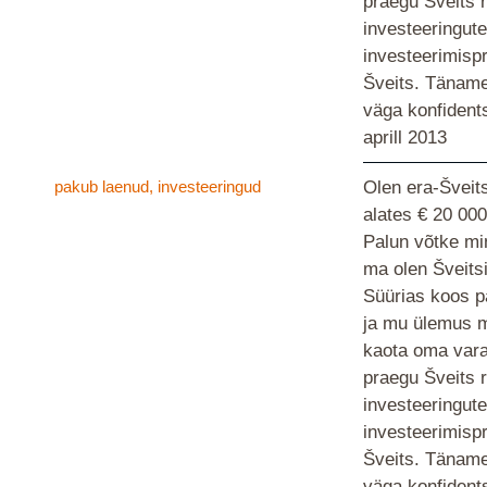
praegu Šveits 
investeeringute
investeerimispr
Šveits. Täname
väga konfident
aprill 2013
pakub laenud, investeeringud
Olen era-Šveit
alates € 20 00
Palun võtke min
ma olen Šveitsi
Süürias koos p
ja mu ülemus m
kaota oma vara
praegu Šveits 
investeeringute
investeerimispr
Šveits. Täname
väga konfident