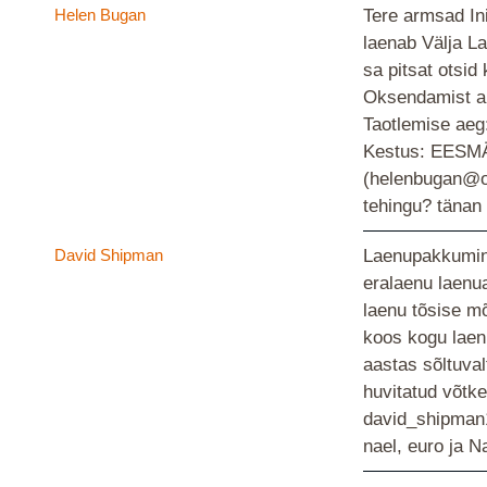
Helen Bugan
Tere armsad In
laenab Välja La
sa pitsat otsid
Oksendamist a
Taotlemise aeg
Kestus: EESMÄR
(helenbugan@o
tehingu? täna
David Shipman
Laenupakkumin
eralaenu laenua
laenu tõsise mõ
koos kogu laen
aastas sõltuval
huvitatud võtk
david_shipman1
nael, euro ja 