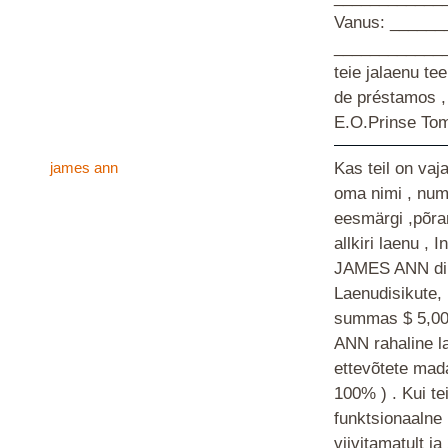
Vanus: ______
_____________
teie jalaenu t
de préstamos ,
E.O.Prinse To
james ann
Kas teil on va
oma nimi , num
eesmärgi ,põra
allkiri laenu 
JAMES ANN dir
Laenudisikute, 
summas $ 5,000
ANN rahaline l
ettevõtete mada
100% ) . Kui te
funktsionaalne 
viivitamatult ja