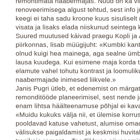
remontimata naabermajas. Nüüd on ka v
renoveerimisega algust tehtud, sest info ju
keegi ei taha sadu kroone kuus sisulisel
visata ja lisaks elada niiskunud seintega k
Suured muutused käivad praegu Kopli ja
piirkonnas, lisab müügijuht: «Kumbki kant
olnud kuigi hea mainega, aga sealne üm
lausa kuudega. Kui esimene maja korda te
elamute vahel tohutu kontrast ja loomuliku
naabermajade inimesed liikvele.»
Janis Pugri ütleb, et edenemist on märga
remonditööde planeerimisel, sest nende j
enam lihtsa häälteenamuse põhjal ei kav
«Muidu kukuks välja nii, et ülemise korru
pooldavad katuse vahetust, alumise oma
välisukse paigaldamist ja keskmisi huvita