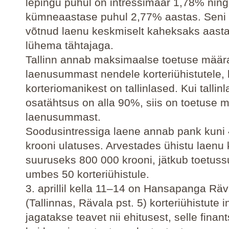
lepingu puhul on intressimäär 1,78% ning
kümneaastase puhul 2,77% aastas. Seni 
võtnud laenu keskmiselt kaheksaks aasta
lühema tähtajaga.
Tallinn annab maksimaalse toetuse mää
laenusummast nendele korteriühistutele,
korteriomanikest on tallinlased. Kui tallinl
osatähtsus on alla 90%, siis on toetuse 
laenusummast.
Soodusintressiga laene annab pank kuni 
krooni ulatuses. Arvestades ühistu laenu
suuruseks 800 000 krooni, jätkub toetu
umbes 50 korteriühistule.
3. aprillil kella 11–14 on Hansapanga Räv
(Tallinnas, Rävala pst. 5) korteriühistute 
jagatakse teavet nii ehitusest, selle finan