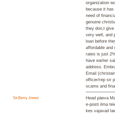
organization wo
because it has
need of financi
genuine christi
they don,t giv
very well, and 
loan before the
affordable and 
rates is just 2%
have earlier sa
address. Embrac
Email (christa
officer/rep sir 
scams and fina
Sir.Berry Jones
Head päeva Ma 
e-posti ilma te
kes vajavad la