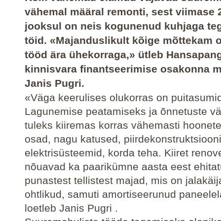
vähemal määral remonti, sest viimase 
jooksul on neis kogunenud kuhjaga te
töid. «Majanduslikult kõige mõttekam 
tööd ära ühekorraga,» ütleb Hansapan
kinnisvara finantseerimise osakonna m
Janis Pugri.
«Väga keerulises olukorras on puitasumi
Lagunemise peatamiseks ja õnnetuste vä
tuleks kiiremas korras vähemasti hoonete
osad, nagu katused, piirdekonstruktsiooni
elektrisüsteemid, korda teha. Kiiret renov
nõuavad ka paarikümne aasta eest ehita
punastest tellistest majad, mis on jalakäij
ohtlikud, samuti amortiseerunud paneele
loetleb Janis Pugri .