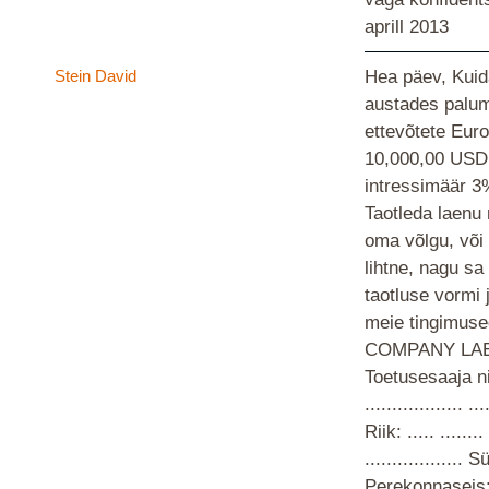
aprill 2013
Stein David
Hea päev, Kuida
austades palum
ettevõtete Euro
10,000,00 USD
intressimäär 3
Taotleda laenu 
oma võlgu, või 
lihtne, nagu sa 
taotluse vormi 
meie tingimuse
COMPANY LAEN
Toetusesaaja nimi
.................. .
Riik: ..... .......
.................. S
Perekonnaseis: ..