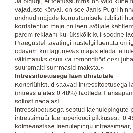
Ja olgugi, et toetussumma on vaid kübe t
vajaduste kõrval, on see Janis Pugri hin
andnud majade korrastamisele tublisti ho
kordatehtud maja on laenuvõtjale kahtlem
parem reklaam kui ükskõik kui soodne lae
Praegustel tavatingimustelgi laenata on ig
odavam kui lagunevas majas elada ja tul
vältimatuks osutuva remonditöö eest juba 
suuremaid summasid maksta.»
Intressitoetusega laen ühistutele
Korteriühistud saavad intressitoetusega 
(intress alates 0,48%) taotleda Hansapan
sellest nädalast.
Intressitoetusega seotud laenulepingute 
intressimäär laenuperioodi pikkusest: 0,
kolmeaastase laenulepingu intressimäär, 