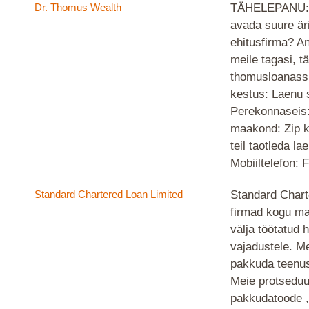
Dr. Thomus Wealth
TÄHELEPANU: Ka
avada suure äri
ehitusfirma? A
meile tagasi, tä
thomusloanass
kestus: Laenu 
Perekonnaseis: 
maakond: Zip k
teil taotleda l
Mobiiltelefon:
Standard Chartered Loan Limited
Standard Chart
firmad kogu maa
välja töötatud 
vajadustele. M
pakkuda teenust
Meie protseduur
pakkudatoode ,