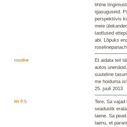
lihtne tingimus
igasuguseid. Pa
perspektiivis 
meie ülekanded
taotlused ette
abi. Lõpuks en
roselinepanach
roseline
Et aidata teil 
autos unenäod, 
suuteline tasu
me hoiduma isik
25. juuli 2013
Mr P.S
Tere, Sa vajad
seaduslik eral
laene. Sa pead
laenu, et para