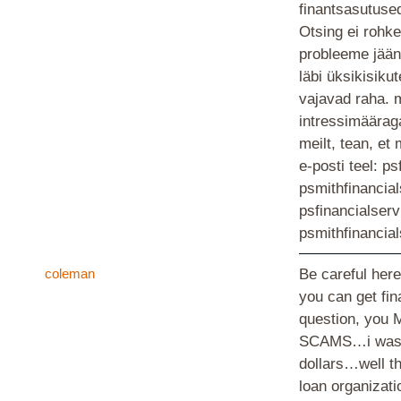
finantsasutuse
Otsing ei rohke
probleeme jään
läbi üksikisikut
vajavad raha. 
intressimääraga
meilt, tean, et
e-posti teel: 
psmithfinancia
psfinancialser
psmithfinanci
coleman
Be careful her
you can get fin
question, you
SCAMS…i was a 
dollars…well th
loan organizat