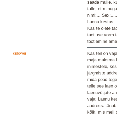
saada mulle, ku
talle, et minu
nimi:... Sex:....
Laenu kestus:..
Kas te olete ta
taotluse vorm t
töötlemine ame
didower
Kas teil on vaj
maja maksma la
inimestele, kes
järgmiste addr
mida pead tege
teile see laen o
laenuvõtjate an
vaja: Laenu kes
aadress: tänab 
kõik, mis meil 