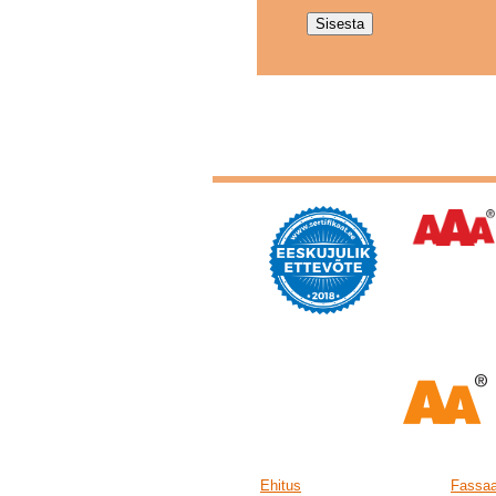
Ehitus
Fassaa