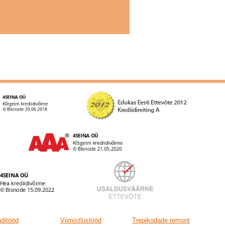
ditööd
Viimistlustööd
Trepikodade remont