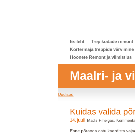
Esileht
Trepikodade remont
Kortermaja treppide värvimine
Hoonete Remont ja viimistlus
Maalri- ja 
Uudised
Kuidas valida põ
14. juuli
Madis Pihelgas. Kommentaa
Enne põranda ostu kaardista vaja