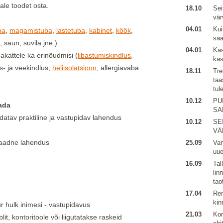
ale toodet osta.
18.10
Sei
vär
04.01
Kui
ba
,
magamistuba
,
lastetuba
,
kabinet
,
köök
,
sa
, saun, suvila jne.)
04.01
Kas
kattele ka erinõudmisi (
libastumiskindlus,
kas
kus- ja veekindlus,
heliisolatsioon,
allergiavaba
18.11
Tre
taa
tul
10.12
PU
ada
SA
datav praktiline ja vastupidav lahendus
10.12
SE
VÄ
ulaadne lahendus
25.09
Van
uu
16.09
Tal
lin
tao
17.04
Ren
kin
r hulk inimesi - vastupidavus
21.03
Kor
t, kontoritoole või liigutatakse raskeid