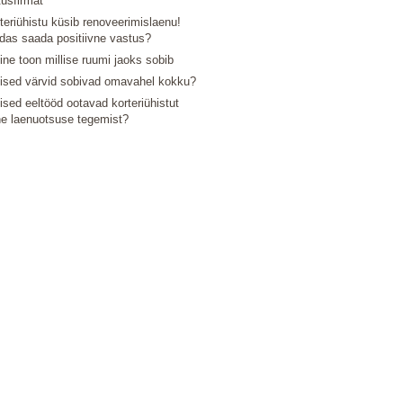
tusfirmat
teriühistu küsib renoveerimislaenu!
das saada positiivne vastus?
line toon millise ruumi jaoks sobib
lised värvid sobivad omavahel kokku?
lised eeltööd ootavad korteriühistut
e laenuotsuse tegemist?