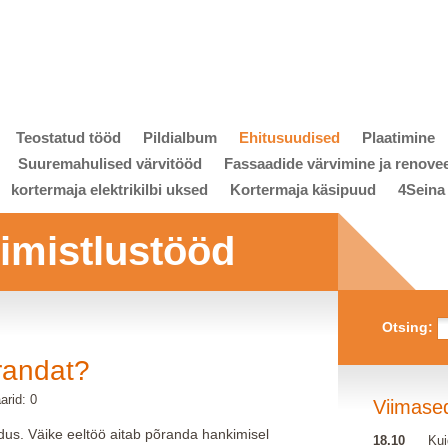
Teostatud tööd
Pildialbum
Ehitusuudised
Plaatimine
Suuremahulised värvitööd
Fassaadide värvimine ja renove
kortermaja elektrikilbi uksed
Kortermaja käsipuud
4Seina
viimistlustööd
Otsing:
randat?
rid: 0
Viimase
dus. Väike eeltöö aitab põranda hankimisel
18.10
Kui