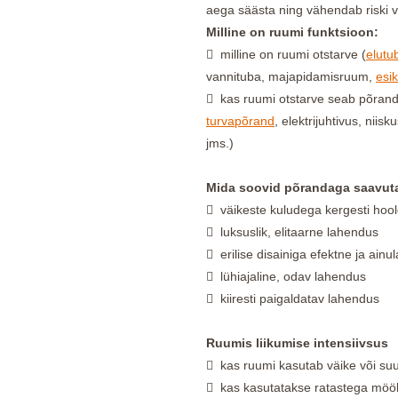
aega säästa ning vähendab riski v
Milline on ruumi funktsioon:
 milline on ruumi otstarve (
elutu
vannituba, majapidamisruum,
esik
 kas ruumi otstarve seab põranda
turvapõrand
, elektrijuhtivus, niis
jms.)
Mida soovid põrandaga saavut
 väikeste kuludega kergesti hool
 luksuslik, elitaarne lahendus
 erilise disainiga efektne ja ain
 lühiajaline, odav lahendus
 kiiresti paigaldatav lahendus
Ruumis liikumise intensiivsus
 kas ruumi kasutab väike või suu
 kas kasutatakse ratastega mööbli