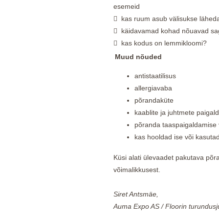
esemeid
 kas ruum asub välisukse läheda
 käidavamad kohad nõuavad sag
 kas kodus on lemmikloomi?
Muud nõuded
antistaatilisus
allergiavaba
põrandaküte
kaablite ja juhtmete paiga
põranda taaspaigaldamise 
kas hooldad ise või kasutad 
Küsi alati ülevaadet pakutava põr
võimalikkusest.
Siret Antsmäe
,
Auma Expo AS / Floorin turundusj