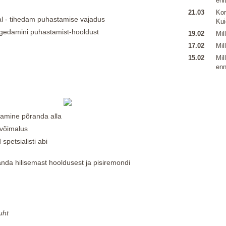
ehi
21.03
Kor
l - tihedam puhastamise vajadus
Kui
edamini puhastamist-hooldust
19.02
Mil
17.02
Mil
15.02
Mil
enn
ldamine põranda alla
võimalus
spetsialisti abi
anda hilisemast hooldusest ja pisiremondi
uht