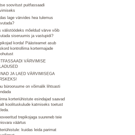
tse soovitust puitfassaadi
vimiseks
das lage värvides hea tulemus
avutada?
 välistöödeks mõeldud värve võib
utada siseruumis ja vastupidi?
pikojad korda! Päästeamet asub
skord kontrollima kortermajade
eohutust
ITFASSAADI VÄRVIMISE
LADUSED
INAD JA LAED VÄRVIMISEGA
RSKEKS!
u bürooruume on võimalik lihtsasti
endada
linna korteriühistute esindajad saavad
nalt koolituskulude katmiseks toetust
tleda.
oveeritud trepikojaga suureneb teie
nisvara väärtus
teriühistule: kuidas leida parimat