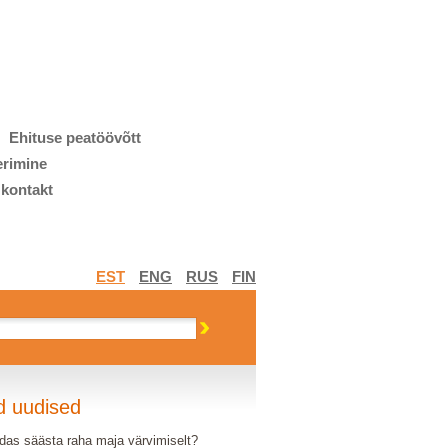
Ehituse peatöövõtt
erimine
 kontakt
EST
ENG
RUS
FIN
d uudised
das säästa raha maja värvimiselt?