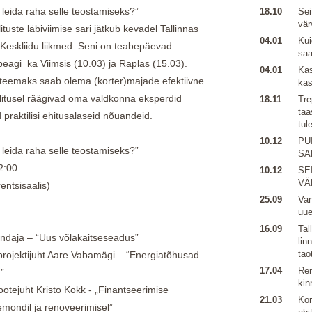
 leida raha selle teostamiseks?”
18.10
Sei
vär
uste läbiviimise sari jätkub kevadel Tallinnas
04.01
Kui
Keskliidu liikmed. Seni on teabepäevad
sa
peagi ka Viimsis (10.03) ja Raplas (15.03).
04.01
Kas
s teemaks saab olema (korter)majade efektiivne
kas
litusel räägivad oma valdkonna eksperdid
18.11
Tre
taa
praktilisi ehitusalaseid nõuandeid.
tul
10.12
PU
 leida raha selle teostamiseks?”
SA
12:00
10.12
SE
VÄ
entsisaalis)
25.09
Van
uu
16.09
Tal
daja – “Uus võlakaitseseadus”
lin
tao
rojektijuht Aare Vabamägi – “Energiatõhusad
17.04
Ren
”
kin
ejuht Kristo Kokk - „Finantseerimise
21.03
Kor
mondil ja renoveerimisel”