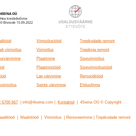
ditööd
Viimistlustööd
Trepikodade remont
di viimistlus
Viimistlus
Trepikoja remont
uurvärvimine
Plaatimine
Siseviimistlus
ööd
Plaatimistööd
Siseviimistlustööd
tööd
Lae värvimine
Remonditööd
viimistlus
Seinte värvimine
Ehitusfirma
 6700 667
| info@4seina.com |
Kontaktid
| 4Seina OÜ
© Copyright
aaditööd | Maalritööd | Viimistlus | Renoveerimine | Trepikodade remont