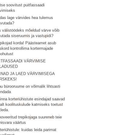
tse soovitust puitfassaadi
vimiseks
das lage värvides hea tulemus
avutada?
 välistöödeks mõeldud värve võib
utada siseruumis ja vastupidi?
pikojad korda! Päästeamet asub
skord kontrollima kortermajade
eohutust
ITFASSAADI VÄRVIMISE
LADUSED
INAD JA LAED VÄRVIMISEGA
RSKEKS!
u bürooruume on võimalik lihtsasti
endada
linna korteriühistute esindajad saavad
nalt koolituskulude katmiseks toetust
tleda.
oveeritud trepikojaga suureneb teie
nisvara väärtus
teriühistule: kuidas leida parimat