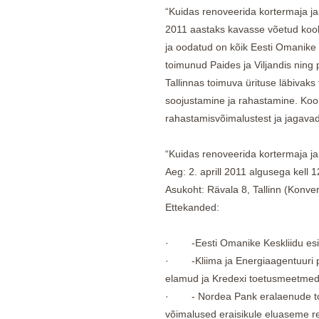
“Kuidas renoveerida kortermaja ja
2011 aastaks kavasse võetud koolit
ja oodatud on kõik Eesti Omanike 
toimunud Paides ja Viljandis ning 
Tallinnas toimuva ürituse läbivak
soojustamine ja rahastamine. Koo
rahastamisvõimalustest ja jagavad 
“Kuidas renoveerida kortermaja ja
Aeg: 2. aprill 2011 algusega kell 
Asukoht: Rävala 8, Tallinn (Konver
Ettekanded:
· -Eesti Omanike Keskliidu esin
· -Kliima ja Energiaagentuuri p
elamud ja Kredexi toetusmeetmed
· - Nordea Pank eralaenude toot
võimalused eraisikule eluaseme re