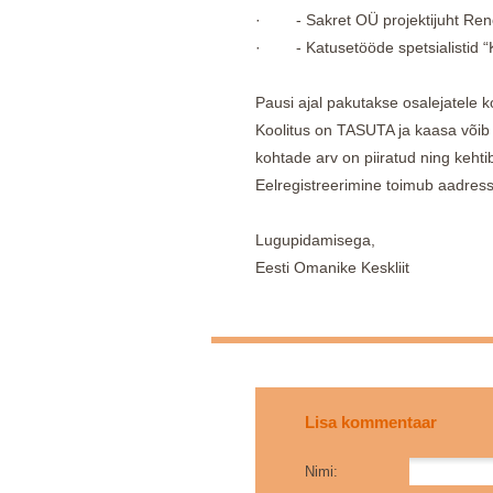
· - Sakret OÜ projektijuht Rene
· - Katusetööde spetsialistid “K
Pausi ajal pakutakse osalejatele ko
Koolitus on TASUTA ja kaasa võib 
kohtade arv on piiratud ning kehti
Eelregistreerimine toimub aadress
Lugupidamisega,
Eesti Omanike Keskliit
Lisa kommentaar
Nimi: