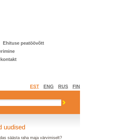
Ehituse peatöövõtt
erimine
 kontakt
EST
ENG
RUS
FIN
d uudised
das säästa raha maja värvimiselt?