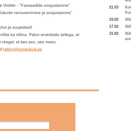
ehi
 Vinkler - “Fassaadide soojustamine”
21.03
Kor
atuste renoveerimine ja soojustamine”
Kui
19.02
Mil
17.02
Mil
hvi ja suupisteid!
15.02
Mil
võtta ka sõbra. Palun arvestada sellega, et
enn
b reegel, et kes ees, see mees.
il
tallinn@omanikud.ee