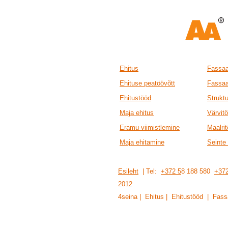
Ehitus
Fassaa
Ehituse peatöövõtt
Fassaa
Ehitustööd
Strukt
Maja ehitus
Värvit
Eramu viimistlemine
Maalri
Maja ehitamine
Seinte 
Esileht
| Tel:
+372 5
8 188 580
+372
201
2
4seina | Ehitus | Ehitustööd | Fass