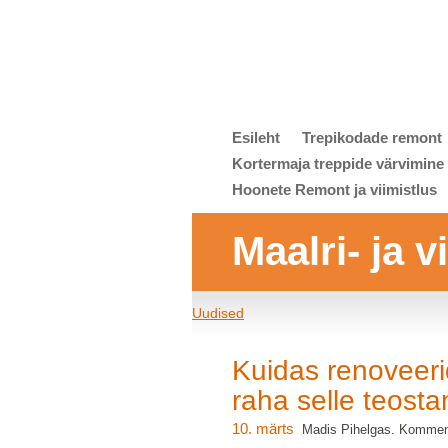
Esileht
Trepikodade remont
Kortermaja treppide värvimine
Hoonete Remont ja viimistlus
Maalri- ja 
Uudised
Kuidas renoveeri
raha selle teost
10. märts
Madis Pihelgas. Komment