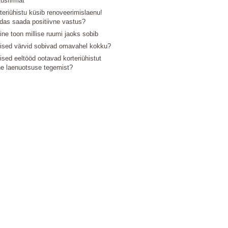
tusfirmat
teriühistu küsib renoveerimislaenu!
das saada positiivne vastus?
line toon millise ruumi jaoks sobib
lised värvid sobivad omavahel kokku?
lised eeltööd ootavad korteriühistut
e laenuotsuse tegemist?