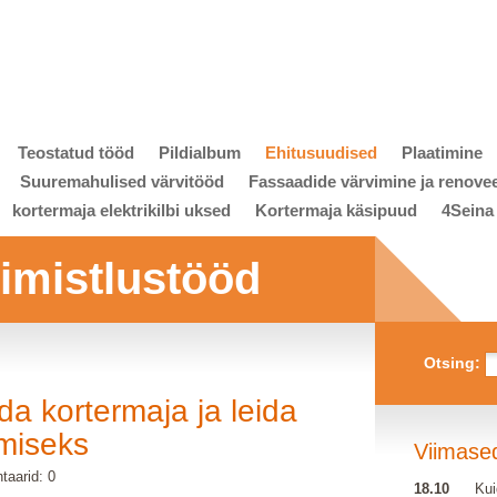
Teostatud tööd
Pildialbum
Ehitusuudised
Plaatimine
Suuremahulised värvitööd
Fassaadide värvimine ja renove
kortermaja elektrikilbi uksed
Kortermaja käsipuud
4Seina
viimistlustööd
Otsing:
da kortermaja ja leida
amiseks
Viimase
aarid: 0
18.10
Kui