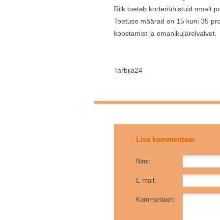
Riik toetab korteriühistuid omalt 
Toetuse määrad on 15 kuni 35 prot
koostamist ja omanikujärelvalvet.
Tarbija24
Lisa kommentaar
Nimi:
E-mail:
Kommenteeri: