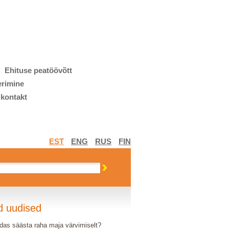
Ehituse peatöövõtt
erimine
 kontakt
EST
ENG
RUS
FIN
d uudised
das säästa raha maja värvimiselt?