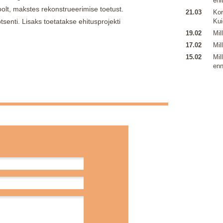
ehi
poolt, makstes rekonstrueerimise toetust.
21.03
Kor
senti. Lisaks toetatakse ehitusprojekti
Kui
19.02
Mil
17.02
Mil
15.02
Mil
enn