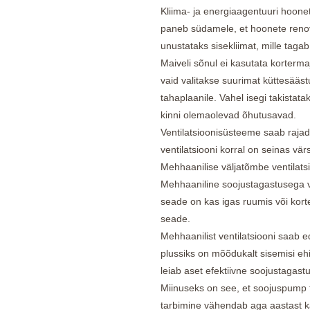
Kliima- ja energiaagentuuri hoone
paneb südamele, et hoonete renov
unustataks sisekliimat, mille tagab 
Maiveli sõnul ei kasutata korterma
vaid valitakse suurimat küttesääst
tahaplaanile. Vahel isegi takistat
kinni olemaolevad õhutusavad.
Ventilatsioonisüsteeme saab rajad
ventilatsiooni korral on seinas vär
Mehhaanilise väljatõmbe ventilatsi
Mehhaaniline soojustagastusega v
seade on kas igas ruumis või korte
seade.
Mehhaanilist ventilatsiooni saab
plussiks on mõõdukalt sisemisi ehi
leiab aset efektiivne soojustagastu
Miinuseks on see, et soojuspump t
tarbimine vähendab aga aastast k