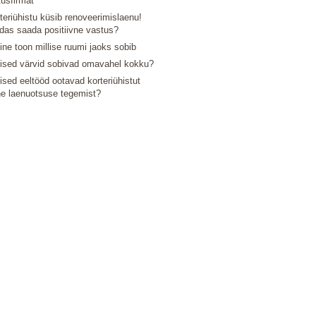
tusfirmat
teriühistu küsib renoveerimislaenu!
das saada positiivne vastus?
line toon millise ruumi jaoks sobib
lised värvid sobivad omavahel kokku?
lised eeltööd ootavad korteriühistut
e laenuotsuse tegemist?