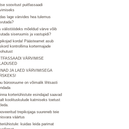
tse soovitust puitfassaadi
vimiseks
das lage värvides hea tulemus
avutada?
 välistöödeks mõeldud värve võib
utada siseruumis ja vastupidi?
pikojad korda! Päästeamet asub
skord kontrollima kortermajade
eohutust
ITFASSAADI VÄRVIMISE
LADUSED
INAD JA LAED VÄRVIMISEGA
RSKEKS!
u bürooruume on võimalik lihtsasti
endada
linna korteriühistute esindajad saavad
nalt koolituskulude katmiseks toetust
tleda.
oveeritud trepikojaga suureneb teie
nisvara väärtus
teriühistule: kuidas leida parimat