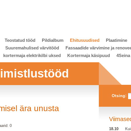
Teostatud tööd
Pildialbum
Ehitusuudised
Plaatimine
Suuremahulised värvitööd
Fassaadide värvimine ja renove
kortermaja elektrikilbi uksed
Kortermaja käsipuud
4Seina
viimistlustööd
Otsing:
isel ära unusta
Viimase
arid: 0
18.10
Kui