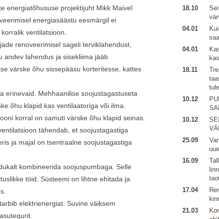
te energiatõhususe projektijuht Mikk Maivel
18.10
Sei
vär
eerimisel energiasäästu eesmärgil ei
04.01
Kui
korralik ventilatsioon.
sa
jade renoveerimisel sageli terviklahendust,
04.01
Kas
u andev lahendus ja sisekliima jääb
kas
akse värske õhu sissepääsu korteritesse, kattes
18.11
Tre
taa
tul
a erinevaid. Mehhaanilise soojustagastuseta
10.12
PU
ske õhu klapid kas ventilaatoriga või ilma.
SA
ooni korral on samuti värske õhu klapid seinas.
10.12
SE
VÄ
entilatsioon tähendab, et soojustagastiga
25.09
Van
ris ja majal on tsentraalne soojustagastiga
uu
16.09
Tal
 edukalt kombineerida soojuspumbaga. Selle
lin
tao
tuslikke töid. Süsteemi on lihtne ehitada ja
17.04
Ren
s.
kin
arbib elektrienergiat. Suvine väiksem
21.03
Kor
asutegurit.