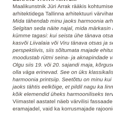
Maalikunstnik Jüri Arrak rääkis kohtumise
arhitektidega Tallinna arhitektuuri värvih
Mida tähendab minu jaoks harmoonia arhi
Selgitan seda näite najal, mida märkasin 
kümme tagasi: kui seista ühe tänava otsa
kasvõi Liivalaia või Viru tänava otsas ja
perspektiivis, siis sõltumata majade ehitu
moodustab rütmi seina- ja aknapindade 
Olgu siis 19. või 20. sajandi maja, kõrgus
olla väga erinevad. See on üks klassikali
harmoonia printsiip. Seetõttu on minu kui
jaoks tähtis eelkõige, et pildil nagu ka li
kõik elemendid üheks harmooniliseks ter
Viimastel aastatel näeb värvilisi fassaade 
eramajadel, vaid ka korrusmajade rajooni