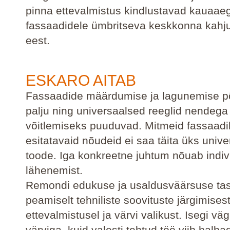
pinna ettevalmistus kindlustavad kauaae
fassaadidele ümbritseva keskkonna kahju
eest.
ESKARO AITAB
Fassaadide määrdumise ja lagunemise p
palju ning universaalsed reeglid nendega
võitlemiseks puuduvad. Mitmeid fassaadi
esitatavaid nõudeid ei saa täita üks univ
toode. Iga konkreetne juhtum nõuab indiv
lähenemist.
Remondi edukuse ja usaldusväärsuse tas
peamiselt tehniliste soovituste järgimises
ettevalmistusel ja värvi valikust. Isegi vä
värviga, kuid valesti tehtud töö viib halba