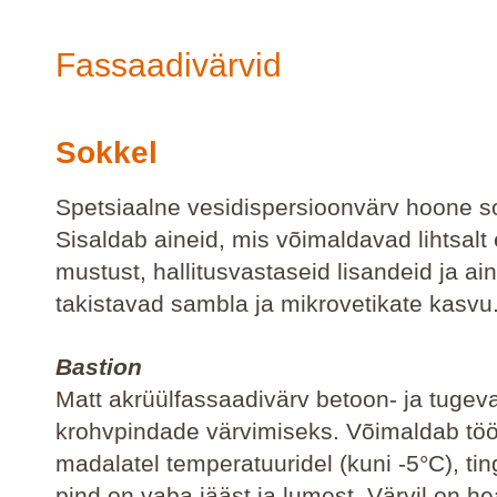
Fassaadivärvid
Sokkel
Spetsiaalne vesidispersioonvärv hoone so
Sisaldab aineid, mis võimaldavad lihtsal
mustust, hallitusvastaseid lisandeid ja ai
takistavad sambla ja mikrovetikate kasvu
Bastion
Matt akrüülfassaadivärv betoon- ja tugev
krohvpindade värvimiseks. Võimaldab tö
madalatel temperatuuridel (kuni -5°C), tin
pind on vaba jääst ja lumest. Värvil on h