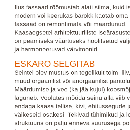
Ilus fassaad rõõmustab alati silma, kuid is
modern või keerukas barokk kaotab oma v
fassaad on remontimata või määrdunud.
Kaasaegsetel arhitektuuriliste iseärasust
on peamiseks väärtuseks hoolitsetud vä
ja harmoneeruvad värvitoonid.
ESKARO SELGITAB
Seintel olev mustus on tegelikult tolm, liiv,
muud orgaanilist või anorgaanilist päritol
Määrdumise ja vee (ka jää kujul) koosmõju
laguneb. Voolates mööda seinu alla viib 
endaga kaasa tellise, kivi, ehitussegude j
väikeseid osakesi. Tekivad tühimikud ja l
struktuuris on palju erineva suurusega po