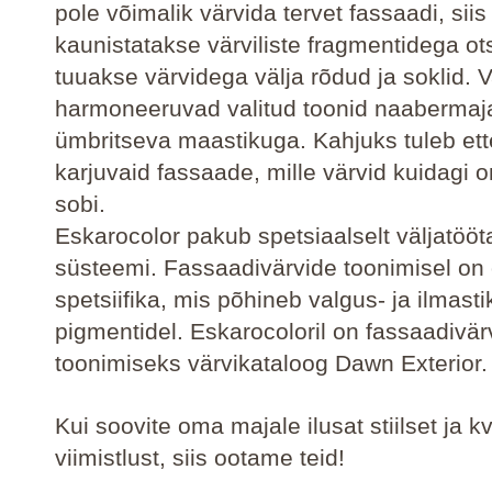
pole võimalik värvida tervet fassaadi, siis
kaunistatakse värviliste fragmentidega ot
tuuakse värvidega välja rõdud ja soklid. 
harmoneeruvad valitud toonid naabermaj
ümbritseva maastikuga. Kahjuks tuleb ette
karjuvaid fassaade, mille värvid kuidagi 
sobi.
Eskarocolor pakub spetsiaalselt väljatööt
süsteemi. Fassaadivärvide toonimisel o
spetsiifika, mis põhineb valgus- ja ilmasti
pigmentidel. Eskarocoloril on fassaadivär
toonimiseks värvikataloog Dawn Exterior.
Kui soovite oma majale ilusat stiilset ja kv
viimistlust, siis ootame teid!