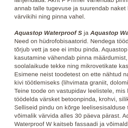
annab talle tugevuse ja suurendab naket
värvikihi ning pinna vahel.
Aquastop Waterproof
S
ja
Aquastop Wa
Need on hüdrofobisaatorid. Nendega töö
tõrjub vett ja see ei imbu pinda. Aquastop
kasutamine vähendab pinna määrdumist,
soolalaikude tekke ning mikrovetikate ka
Esimene neist toodetest on ette nähtud n
kivi töötlemiseks (lihvimata graniit, dolomiit
Teine toode on vastupidav leelistele, mis
töödelda värsket betoonpinda, krohvi, silik
Selliseid pindu on kõrge leelisesisalduse 
võimalik värvida alles 30 päeva pärast. 
Waterproof W kaitseb fassaadi ja võimal