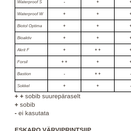
Waterproof S
-
+
Waterproof W
+
+
Biotol Optima
+
+
Bioaktiv
+
+
Akrit F
+
+ +
Forsil
+ +
+
Bastion
-
+ +
Sokkel
+
+
+ +
sobib suurepäraselt
+
sobib
-
ei kasutata
ESKARO VÄRVIPRINTSIIP