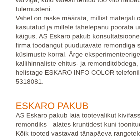
tulemusteni.
Vahel on raske määrata, millist materjali
kasutatud ja millele tähelepanu pöörata 
käigus. AS Eskaro pakub konsultatsioone
firma toodangut puudutavate remondiga 
küsimuste korral. Ärge eksperimenteerig
kallihinnaliste ehitus- ja remonditöödega
helistage ESKARO INFO COLOR telefonil
5318081.
ESKARO PAKUB
AS Eskaro pakub laia tootevalikut kivifas
remondiks - alates kruntidest kuni toonitu
Kõik tooted vastavad tänapäeva rangetel