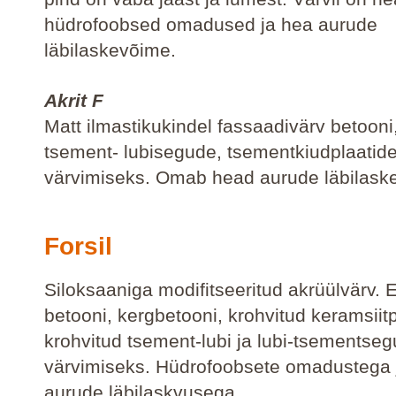
hüdrofoobsed omadused ja hea aurude
läbilaskevõime.
Akrit F
Matt ilmastikukindel fassaadivärv betooni,
tsement- lubisegude, tsementkiudplaatid
värvimiseks. Omab head aurude läbilask
Forsil
Siloksaaniga modifitseeritud akrüülvärv. 
betooni, kergbetooni, krohvitud keramsiit
krohvitud tsement-lubi ja lubi-tsementse
värvimiseks. Hüdrofoobsete omadustega 
aurude läbilaskvusega.