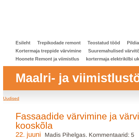
Esileht
Trepikodade remont
Teostatud tööd
Pildi
Kortermaja treppide värvimine
Suuremahulised värvit
Hoonete Remont ja viimistlus
kortermaja elektrikilbi u
Maalri- ja viimistlust
Uudised
Fassaadide värvimine ja värv
kooskõla
22. juuni
Madis Pihelgas. Kommentaarid: 5