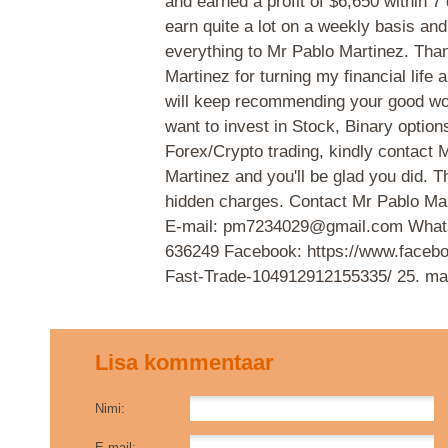
and earned a profit of $6,650 within 7
earn quite a lot on a weekly basis and
everything to Mr Pablo Martinez. Tha
Martinez for turning my financial life 
will keep recommending your good wor
want to invest in Stock, Binary option
Forex/Crypto trading, kindly contact 
Martinez and you'll be glad you did. T
hidden charges. Contact Mr Pablo Mar
E-mail: pm7234029@gmail.com What
636249 Facebook: https://www.face
Fast-Trade-104912912155335/
25. ma
Lisa kommentaar
Nimi:
E-mail: