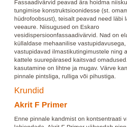
Fassaadivärvid peavad ära hoidma niisk
tungimise konstruktsioonidesse (st. oma
hüdrofoobsust), teisalt peavad need läbi
veeaure. Niisugused on Eskaro
vesidispersioonfassaadivärvid. Nad on el
küllaldase mehaanilise vastupidavusega,
vastupidavad ilmastikutingimustele ning
kattele suurepärased kaitsvad omadused
kasutamine on lihtne ja mugav. Värve ka
pinnale pintsliga, rulliga või pihustiga.
Krundid
Akrit F Primer
Enne pinnale kandmist on kontsentraati v
lahjendada. Akrit F Primer vähendab pinn