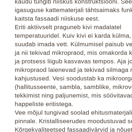
kaudu tungib niiskus konstruktsiooni. See
igasuguse kattematerjali tähtsaimaks fun
kaitsta fassaadi niiskuse eest.
Eriti aktiivselt praguneb kivi madalatel
temperatuuridel. Kuiv kivi ei karda külma,
suudab imada vett. Külmumisel paisub v
ja nii tekivad mikropraod, mis omakorda 
ja protsess liigub kasvavas tempos. Aja j
mikropraod laienevad ja tekivad silmaga
kahjustused. Vesi soodustab ka mikroor
(hallitusseente, sambla, samblike, mikrov
tekkimist ning paljunemist, mis söövitava
happeliste eritistega.
Vee mõjul tungivad soolad ehitusmaterjal
pinnale. Kristalliseerudes moodustuvad s
Kõrgekvaliteetsed fassaadivärvid ja nõu