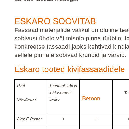
ESKARO SOOVITAB
Fassaadimaterjalide valikul on oluline t
sobivust ühele või teisele pinna tüübile. I
konkreetse fassaadi jaoks kehtivad kindla
sellele pinnale sobivad krundid ja värvid.
Eskaro tooted kivifassaadidele
Pind
Tsement-lubi ja
lubi-tsement
Tel
Betoon
Värv/krunt
krohv
Akrit F Primer
+
+