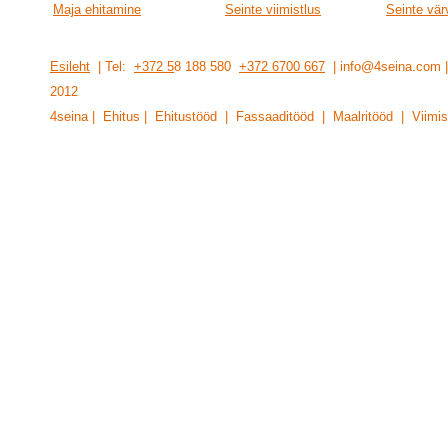
Maja ehitamine
Seinte viimistlus
Seinte vär
Esileht
| Tel:
+372 5
8 188 580
+372 6700 667
| info@4seina.com
201
2
4seina | Ehitus | Ehitustööd | Fassaaditööd | Maalritööd | Viimis