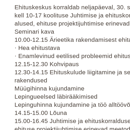
Ehituskeskus korraldab neljapäeval, 30. 
kell 10-17 koolituse Juhtimise ja ehitusko
alused, ehituse projektijuhtimise erineva
Seminari kava
10.00-12.15 Ärieetika rakendamisest ehi
· Hea ehitustava
· Enamlevinud eetilised probleemid ehit
12.15-12.30 Kohvipaus
12.30-14.15 Ehituskulude liigitamine ja se
rakendused
Müügihinna kujundamine
Lepingueelsed läbirääkimised
Lepinguhinna kujundamine ja töö alltöövõ
14.15-15.00 Lõuna
15.00-16.45 Juhtimise ja ehituskorraldus
ehituse projektijuhtimise erinevad meetod