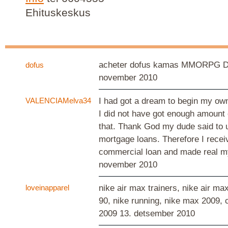
Ehituskeskus
acheter dofus kamas MMORPG
dofus
november 2010
VALENCIAMelva34
I had got a dream to begin my ow
I did not have got enough amount
that. Thank God my dude said to ut
mortgage loans. Therefore I recei
commercial loan and made real m
november 2010
loveinapparel
nike air max trainers, nike air ma
90, nike running, nike max 2009, 
2009
13. detsember 2010