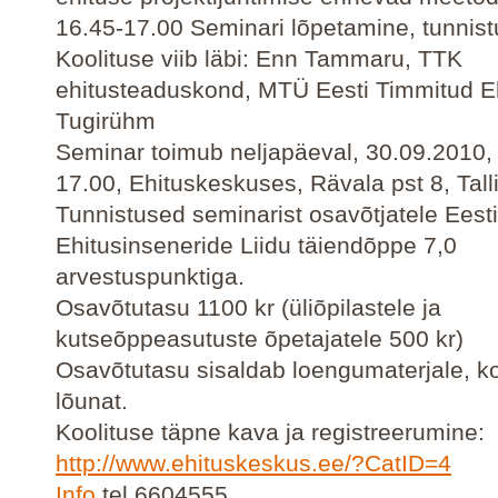
16.45-17.00 Seminari lõpetamine, tunnis
Koolituse viib läbi: Enn Tammaru, TTK
ehitusteaduskond, MTÜ Eesti Timmitud E
Tugirühm
Seminar toimub neljapäeval, 30.09.2010, 
17.00, Ehituskeskuses, Rävala pst 8, Tall
Tunnistused seminarist osavõtjatele Eesti
Ehitusinseneride Liidu täiendõppe 7,0
arvestuspunktiga.
Osavõtutasu 1100 kr (üliõpilastele ja
kutseõppeasutuste õpetajatele 500 kr)
Osavõtutasu sisaldab loengumaterjale, ko
lõunat.
Koolituse täpne kava ja registreerumine:
http://www.ehituskeskus.ee/?CatID=4
Info
tel 6604555