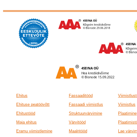
Ehitus
Fassaaditööd
Viimistlus
Ehituse peatöövõtt
Fassaadi viimistlus
Viimistlus
Ehitustööd
Struktuurvärvimine
Plaatimine
Maja ehitus
Värvitööd
Plaatimist
Eramu viimistlemine
Maalritööd
Lae värvi