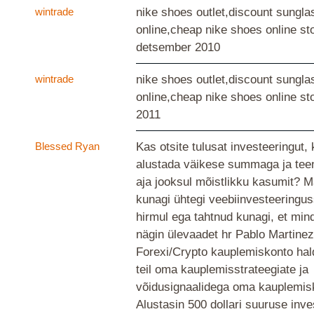
wintrade
nike shoes outlet,discount sungl
online,cheap nike shoes online st
detsember 2010
wintrade
nike shoes outlet,discount sungl
online,cheap nike shoes online st
2011
Blessed Ryan
Kas otsite tulusat investeeringut,
alustada väikese summaga ja teen
aja jooksul mõistlikku kasumit? 
kunagi ühtegi veebiinvesteeringus
hirmul ega tahtnud kunagi, et mind
nägin ülevaadet hr Pablo Martinez
Forexi/Crypto kauplemiskonto hald
teil oma kauplemisstrateegiate ja
võidusignaalidega oma kauplemisk
Alustasin 500 dollari suuruse inve