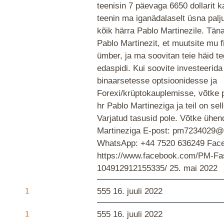
teenisin 7 päevaga 6650 dollarit 
teenin ma iganädalaselt üsna palj
kõik härra Pablo Martinezile. Täna
Pablo Martinezit, et muutsite mu f
ümber, ja ma soovitan teie häid t
edaspidi. Kui soovite investeerida
binaarsetesse optsioonidesse ja
Forexi/krüptokauplemisse, võtke 
hr Pablo Martineziga ja teil on sel
Varjatud tasusid pole. Võtke ühen
Martineziga E-post: pm7234029
WhatsApp: +44 7520 636249 Fac
https://www.facebook.com/PM-Fa
104912912155335/
25. mai 2022
1
555
16. juuli 2022
1
555
16. juuli 2022