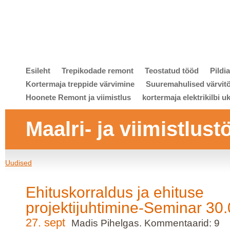
Esileht
Trepikodade remont
Teostatud tööd
Pildi
Kortermaja treppide värvimine
Suuremahulised värvit
Hoonete Remont ja viimistlus
kortermaja elektrikilbi u
Maalri- ja viimistlust
Uudised
Ehituskorraldus ja ehituse
projektijuhtimine-Seminar 30
27. sept
Madis Pihelgas. Kommentaarid: 9