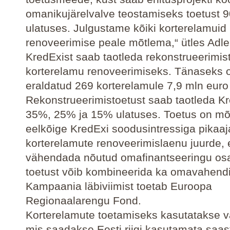
omanikujärelvalve teostamiseks toetust 
ulatuses. Julgustame kõiki korterelamuid
renoveerimise peale mõtlema,“ ütles Adle
KredExist saab taotleda rekonstrueerimis
korterelamu renoveerimiseks. Tänaseks o
eraldatud 269 korterelamule 7,9 mln euro
Rekonstrueerimistoetust saab taotleda Kr
35%, 25% ja 15% ulatuses. Toetus on m
eelkõige KredExi soodusintressiga pikaaj
korterelamute renoveerimislaenu juurde, 
vähendada nõutud omafinantseeringu osa
toetust võib kombineerida ka omavahendi
Kampaania läbiviimist toetab Euroopa
Regionaalarengu Fond.
Korterelamute toetamiseks kasutatakse 
mis saadakse Eesti riigi kasutamata saas