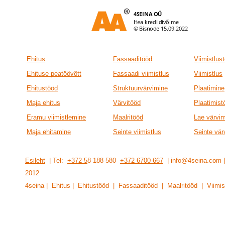
Ehitus
Fassaaditööd
Viimistlus
Ehituse peatöövõtt
Fassaadi viimistlus
Viimistlus
Ehitustööd
Struktuurvärvimine
Plaatimine
Maja ehitus
Värvitööd
Plaatimist
Eramu viimistlemine
Maalritööd
Lae värvi
Maja ehitamine
Seinte viimistlus
Seinte vär
Esileht
| Tel:
+372 5
8 188 580
+372 6700 667
| info@4seina.com
201
2
4seina | Ehitus | Ehitustööd | Fassaaditööd | Maalritööd | Viimis