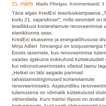
21. märts
Madis Pihelgas. Kommentaarid: 3
Täna algas KredExi teavituskampaania „
kodu 21. sajandisse!", mille eesmärk on t
teadlikkust korterelamute renoveerimise 
elanikkonna seas.
KredExi eluaseme ja energiatõhususe divi
Mirja Adleri hinnangul on soojusenergia 
Eestis tasemele, kus renoveerimise tule
saadav igakuine kokkuhoid küttekuludelt
kui rekonstrueerimiseks võetud laenu ta
„Hetkel on läbi aegade parimad
rahastamistingimused korterelamute
renoveerimiseks. Asjatundliku renoveeri
tulemusena on võimalik küttekulusid oluli
vähendada. Kuni märtsi lõpuni on avatud
toetusmeede, kust saab ehitusprojekti ko