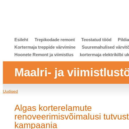
Esileht
Trepikodade remont
Teostatud tööd
Pildi
Kortermaja treppide värvimine
Suuremahulised värvit
Hoonete Remont ja viimistlus
kortermaja elektrikilbi u
Maalri- ja viimistlust
Uudised
Algas korterelamute
renoveerimisvõimalusi tutvus
kampaania